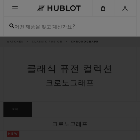
Skip
to
main
content
어떤 제품을 찾고 계신가요?
이
WATCHES
CLASSIC FUSION
CHRONOGRAPH
최근 검색
동
경
로
최근 검색이 없습니다
클래식 퓨전 컬렉션
신제품
크로노그래프
필터
크로노그래프
NEW