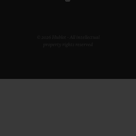
© 2026 Hublot - All intellectual
property rights reserved