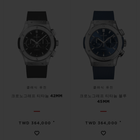
연락처
클래식 퓨전
클래식 퓨전
크로노그래프 티타늄 42MM
크로노그래프 티타늄 블루
45MM
부티크 검색
•
•
TWD 364,000
TWD 364,000