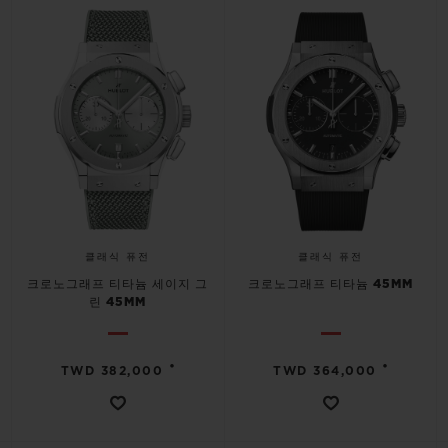
빅뱅
빅뱅
스피릿 오브 빅
썸머 멀티 컬러 세라믹
피치 세라믹
에센셜 토프
온라인 익스클
익스클루시브 서비스
5+5 워런티
휴블로티스타 및 연장 보증
클래식 퓨전
클래식 퓨전
예상 배송일
크로노그래프 티타늄 세이지 그
크로노그래프 티타늄 45MM
린 45MM
무료 배송 & 반품
•
•
TWD 382,000
TWD 364,000
안전한 결제
기프트 파우치