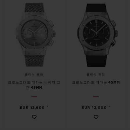
빅뱅
빅뱅
스피릿 오브 빅
썸머 멀티 컬러 세라믹
피치 세라믹
에센셜 토프
온라인 익스클
익스클루시브 서비스
5+5 워런티
휴블로티스타 및 연장 보증
클래식 퓨전
클래식 퓨전
예상 배송일
크로노그래프 티타늄 세이지 그
크로노그래프 티타늄 45MM
린 45MM
무료 배송 & 반품
•
•
EUR 12,600
EUR 12,000
안전한 결제
기프트 파우치