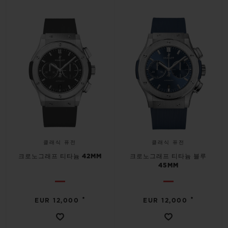
연락처
클래식 퓨전
클래식 퓨전
크로노그래프 티타늄 42MM
크로노그래프 티타늄 블루
45MM
부티크 검색
•
•
EUR 12,000
EUR 12,000