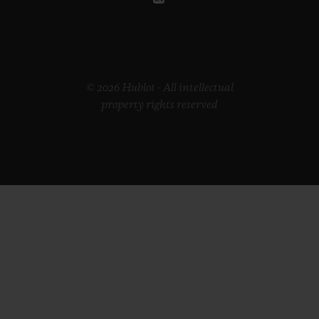
© 2026 Hublot - All intellectual
property rights reserved