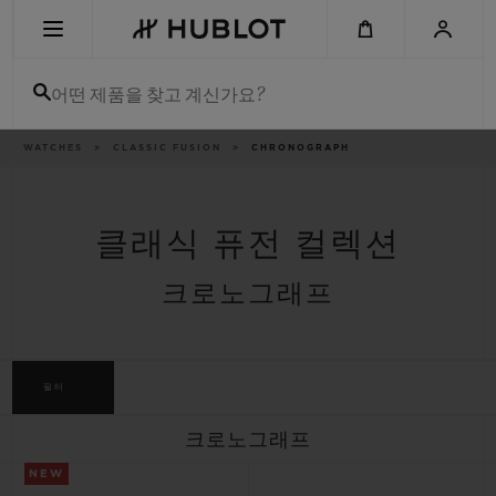
Skip
to
main
content
어떤 제품을 찾고 계신가요?
이
WATCHES
CLASSIC FUSION
CHRONOGRAPH
최근 검색
동
경
로
최근 검색이 없습니다
클래식 퓨전 컬렉션
신제품
크로노그래프
필터
크로노그래프
NEW