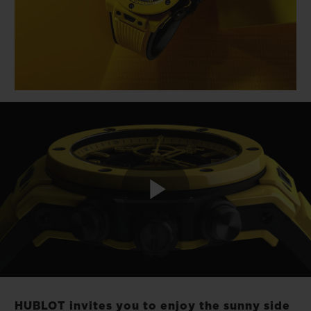
빅뱅
빅뱅
스피릿 오브 빅
썸머 멀티 컬러 세라믹
피치 세라믹
에센셜 토프
온라인 익스클
익스클루시브 서비스
5+5 워런티
휴블로티스타 및 연장 보증
예상 배송일
Play
무료 배송 & 반품
안전한 결제
Video
기프트 파우치
HUBLOT invites you to enjoy the sunny side