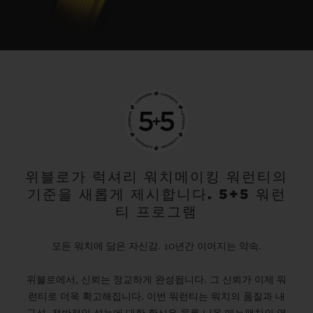
the colorimetry of the pigments while
increasing the wear resistance of this
ceramic which is harder than traditional
ceramics
(1350 HV versus 1200 HV
). No
more black and white! Thanks to Hublot
ceramic is available in all colours – red,
blue, beige, green and now yellow! With
this perfect fusion of performance and
위블로가 럭셔리 워치메이킹 워런티의
stylish looks, Hublot is continuing to write
기준을 새롭게 제시합니다. 5+5 워런
the story of innovation, by continually
티 프로그램
reinventing material.
모든 워치에 담은 자신감. 10년간 이어지는 약속.
Big Bang Unico Yellow Magic
위블로에서, 신뢰는 정교하게 완성됩니다. 그 신뢰가 이제 워
Available in a limited edition of 250 pieces,
런티로 더욱 확고해집니다. 이번 워런티는 워치의 품질과 내