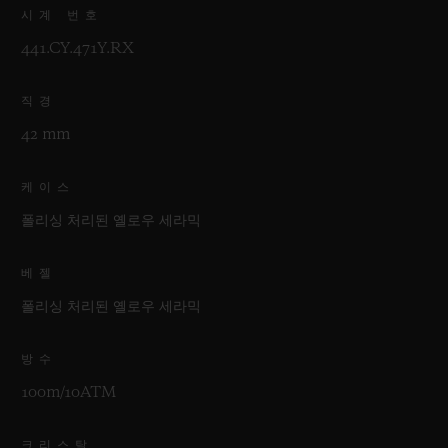
시계 번호
441.CY.471Y.RX
직경
42 mm
케이스
폴리싱 처리된 옐로우 세라믹
베젤
폴리싱 처리된 옐로우 세라믹
방수
100m/10ATM
크리스탈