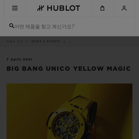
Skip
to
main
content
어떤 제품을 찾고 계신가요?
이
위블로 세계
NEWS & EVENTS
..
최근 검색
동
경
로
최근 검색이 없습니다
7 April 2021
BIG BANG UNICO YELLOW MAGIC
신제품