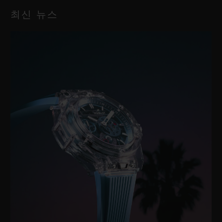
최신 뉴스
72시간
클래스프
블랙 세라믹 및 블랙 도금 티타늄 디플로이언트 버클 클래스프