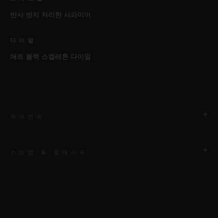
반사 방지 처리한 사파이어
다이얼
매트 블랙 스켈레톤 다이얼
무브먼트
스트랩 & 클래스프
무브먼트
HUB1280 유니코 매뉴팩처 셀프 와인딩 크로노그래프 플라이백
무브먼트 및 컬럼 휠
스트랩
안감 처리된 옐로우 및 블랙 스트럭처드 러버 스트랩
파워 리저브