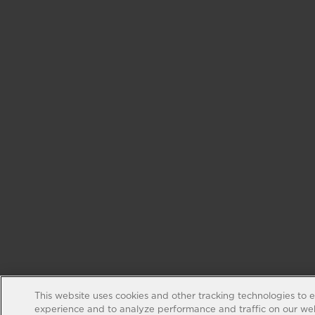
This website uses cookies and other tracking technologies to 
experience and to analyze performance and traffic on our web