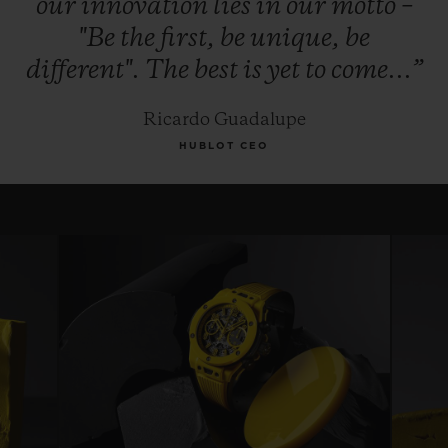
our
innovation
lies
in
our
motto
–
"Be
the
first,
be
unique,
be
different".
The
best
is
yet
to
come...”
Ricardo Guadalupe
HUBLOT CEO