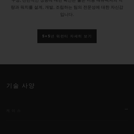
the solar power of its 42-mm case and its
구성, 전반적인 성능에 대한 확신은 물론 니옹 매뉴팩처의 역
량과 워치를 설계, 개발, 조립하는 팀의 전문성에 대한 자신감
bezel shine in the light of this yellow
입니다.
ceramic. In an ultra-invigorating colour
palette, the flange, indexes, minute and
5+5년 워런티 자세히 보기
seconds counters, Arabic numerals and
hands are all in this sunny yellow, to
highlight the mechanism of the Unico
HUB1280 manufacture movement and its
column wheel, visible on the dial side
기술 사양
through the sapphire crystal. The
brightness continues right down to its lined
and structured yellow rubber strap: the Big
케이스
Bang Unico Yellow Magic is here to help
you enjoy the sunny side of life!