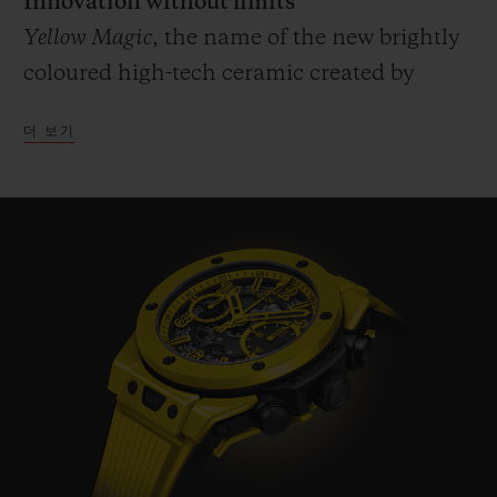
Innovation without limits
Yellow Magic
, the name of the new brightly
coloured high-tech ceramic created by
Hublot which has been predestined since
더 보기
the arrival of its red ceramic in 2018. A
unique process, a patented material,
entirely developed and produced by the
Manufacture's R&D department and its
Metallurgy & Materials laboratory. Four
years of development to find the perfect
balance of temperature and pressure
enabling the ceramic to be sintered without
burning the pigments. Hublot has met the
challenge of retaining the properties and