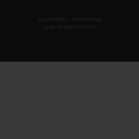
© 2026 Hublot - All intellectual
property rights reserved