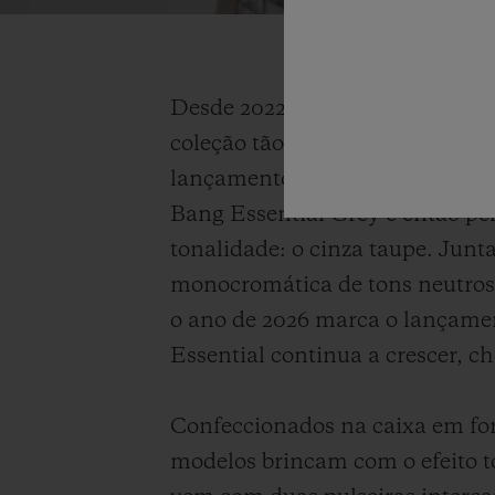
Desde 2022, cada lançamento d
coleção tão consistente quant
lançamento cobiçado. Tudo come
Bang Essential Grey e então pe
tonalidade: o cinza taupe. Junt
monocromática de tons neutros 
o ano de 2026 marca o lançamen
Essential continua a crescer, 
Confeccionados na caixa em form
modelos brincam com o efeito t