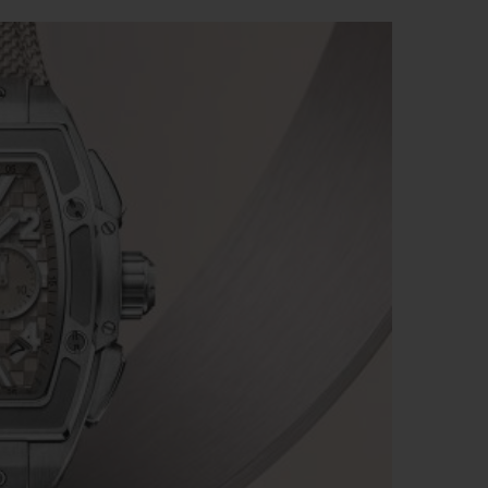
T OF BIG BANG
BIG BANG
NTIAL TAUPE
RELOADED ALL BLACK
IVIDADE ONLINE
OLUÇÕES
PAGAMENTO SEGURO
EMBALAGEM DE
IA
PRESENTES
NCONTRAR UMA BOUTIQUE