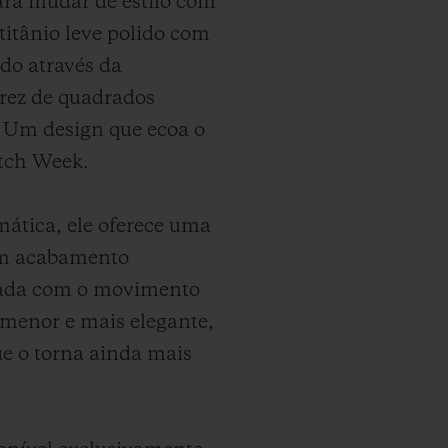
ara mudar de estilo com
itânio leve polido com
do através da
drez de quadrados
. Um design que ecoa o
atch Week.
ática, ele oferece uma
com acabamento
ipada com o movimento
menor e mais elegante,
ue o torna ainda mais