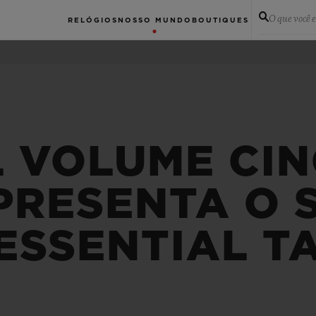
O que você 
RELÓGIOS
NOSSO MUNDO
BOUTIQUES
L VOLUME CIN
RESENTA O S
ESSENTIAL T