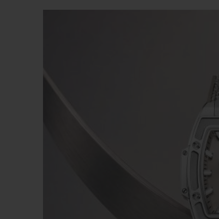
BIG BANG
SUMMER MULTI-COLORE
CERAMIC
SERVIÇIOS EXCLUSIVOS
GARANTIA 5+5
GAR