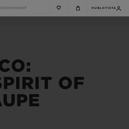
está procurando?
HUBLOTISTA
CO:
PIRIT OF
AUPE