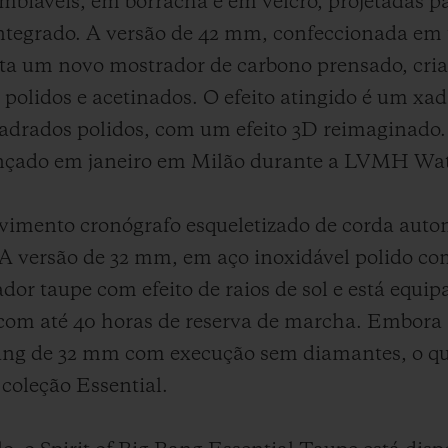
mbiáveis, em borracha e em velcro, projetadas p
ntegrado. A versão de 42 mm, confeccionada em t
ta um novo mostrador de carbono prensado, cria
olidos e acetinados. O efeito atingido é um xa
adrados polidos, com um efeito 3D reimaginado
 lançado em janeiro em Milão durante a LVMH W
mento cronógrafo esqueletizado de corda autom
 A versão de 32 mm, em aço inoxidável polido 
dor taupe com efeito de raios de sol e está equ
om até 40 horas de reserva de marcha. Embora 
g Bang de 32 mm com execução sem diamantes, o q
 coleção Essential.