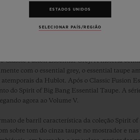
ESTADOS UNIDOS
SELECIONAR PAÍS/REGIÃO
a série Essential segue o mesmo ritmo. Um após
o completa. Para os colecionadores, é um momen
çou com o Big Bang Unico Essential Grey, segui
lo Classic Fusion Essential Grey. A história co
amente com o essential grey, o essential taupe am
atemporais da Hublot. Após o Classic Fusion Es
to do Spirit of Big Bang Essential Taupe. A sé
chegando agora ao Volume V.
ato de barril característica da coleção Spirit o
om sobre tom do cinza taupe no mostrador e nas 