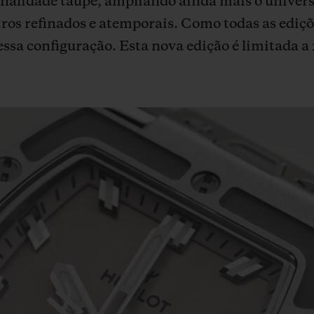
onalidade taupe, ampliando ainda mais o unive
os refinados e atemporais. Como todas as edições
ssa configuração. Esta nova edição é limitada a