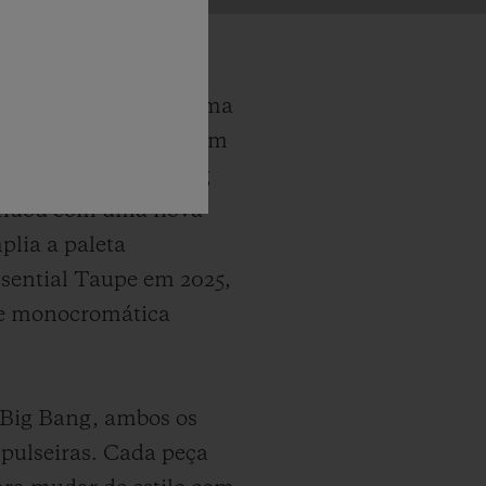
 o outro, formando uma
to muito aguardado, um
do pelo Spirit of Big
ntinuou com uma nova
plia a paleta
sential Taupe em 2025,
rie monocromática
f Big Bang, ambos os
pulseiras. Cada peça