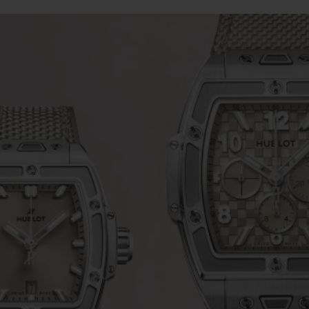
BIG BANG
SPIRI
D
PEACH CERAMIC
ESSE
EXCLUS
HUBLOTISTA E
ENTREGA PROGRAMADA
ENTREGA E DEV
ANTIA ESTENDIDA
DE CORTES
CONTATO
E