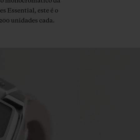
rso monocromático da
 Essential, este é o
 200 unidades cada.