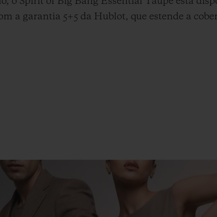
, o Spirit of Big Bang Essential Taupe está dis
om a garantia 5+5 da Hublot, que estende a cober