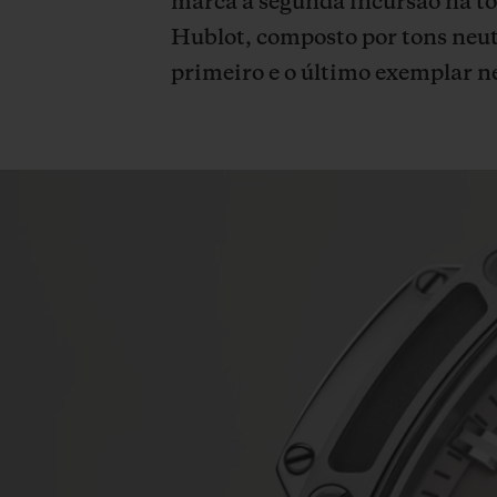
marca a segunda incursão na t
Hublot, composto por tons neutr
primeiro e o último exemplar ne