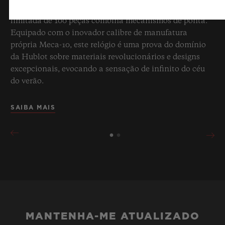
transparência azul celeste cativante, esta edição
limitada de 100 peças combina mecanismos de ponta.
Equipado com o inovador calibre de manufatura
própria Meca-10, este relógio é uma prova do domínio
da Hublot sobre materiais revolucionários e designs
excepcionais, evocando a sensação de infinito do céu
do verão.
SAIBA MAIS
MANTENHA-ME ATUALIZADO