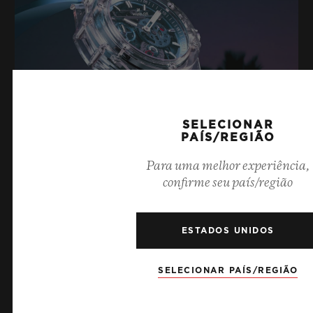
SELECIONAR
PAÍS/REGIÃO
Para uma melhor experiência,
confirme seu país/região
BIG BANG SAPPHIRE SKY BLUE
ESTADOS UNIDOS
8 de julho de 2026, Nyon, Suíça – Como indiscutível
SELECIONAR PAÍS/REGIÃO
Mestre da Safira, mais uma vez a Hublot eleva os
patamares da relojoaria com o novo Big Bang Sapphire
Sky Blue. Confeccionado em safira com uma