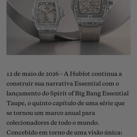
BIG BANG
BIG BANG
SPIRIT OF BIG
SUMMER MULTI-
PEACH CERAMIC
ESSENTIAL T
COLORED CERAMIC
EXCLUSIVID
ONLINE
SERVIÇIOS EXCLUSIVOS
GARANTIA 5+5
HUBLOTISTA E GARANTIA ESTENDIDA
12 de maio de 2026 – A Hublot continua a
construir sua narrativa Essential com o
ENTREGA PROGRAMADA
lançamento do Spirit of Big Bang Essential
Taupe, o quinto capítulo de uma série que
ENTREGA E DEVOLUÇÕES DE CORTESIA
se tornou um marco anual para
PAGAMENTO SEGURO
colecionadores de todo o mundo.
Concebido em torno de uma visão única:
EMBALAGEM DE PRESENTES