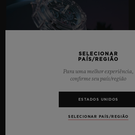
SELECIONAR
PAÍS/REGIÃO
Para uma melhor experiência,
confirme seu país/região
BIG BANG SAPPHIRE SKY BLUE
ESTADOS UNIDOS
8 de julho de 2026, Nyon, Suíça – Como indiscutível
SELECIONAR PAÍS/REGIÃO
Mestre da Safira, mais uma vez a Hublot eleva os
patamares da relojoaria com o novo Big Bang Sapphire
Sky Blue. Confeccionado em safira com uma