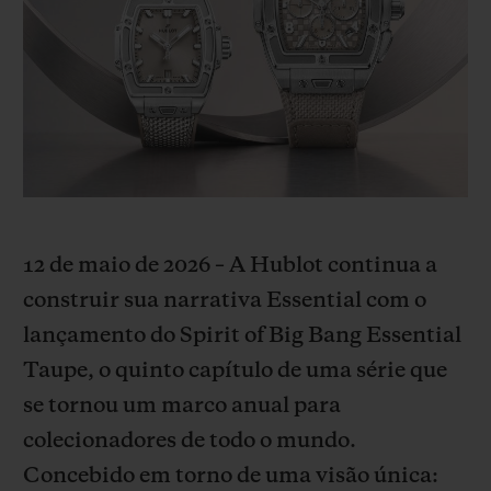
BIG BANG
BIG BANG
SPIRIT OF BIG
SUMMER MULTI-
PEACH CERAMIC
ESSENTIAL T
COLORED CERAMIC
EXCLUSIVID
ONLINE
SERVIÇIOS EXCLUSIVOS
GARANTIA 5+5
HUBLOTISTA E GARANTIA ESTENDIDA
12 de maio de 2026 – A Hublot continua a
construir sua narrativa Essential com o
ENTREGA PROGRAMADA
lançamento do Spirit of Big Bang Essential
Taupe, o quinto capítulo de uma série que
ENTREGA E DEVOLUÇÕES DE CORTESIA
se tornou um marco anual para
PAGAMENTO SEGURO
colecionadores de todo o mundo.
Concebido em torno de uma visão única:
EMBALAGEM DE PRESENTES