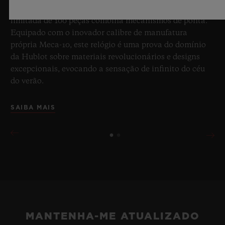
transparência azul celeste cativante, esta edição
limitada de 100 peças combina mecanismos de ponta.
Equipado com o inovador calibre de manufatura
própria Meca-10, este relógio é uma prova do domínio
da Hublot sobre materiais revolucionários e designs
excepcionais, evocando a sensação de infinito do céu
do verão.
SAIBA MAIS
MANTENHA-ME ATUALIZADO