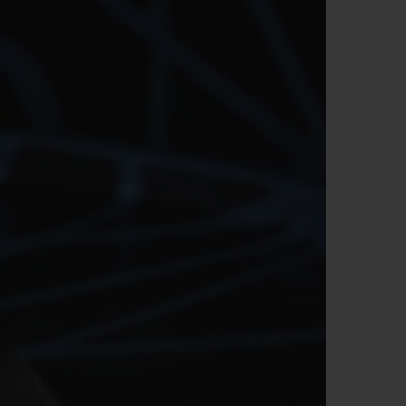
T OF BIG BANG
BIG BANG
NTIAL TAUPE
RELOADED ALL BLACK
IVIDADE ONLINE
OLUÇÕES
PAGAMENTO SEGURO
EMBALAGEM DE
IA
PRESENTES
NCONTRAR UMA BOUTIQUE