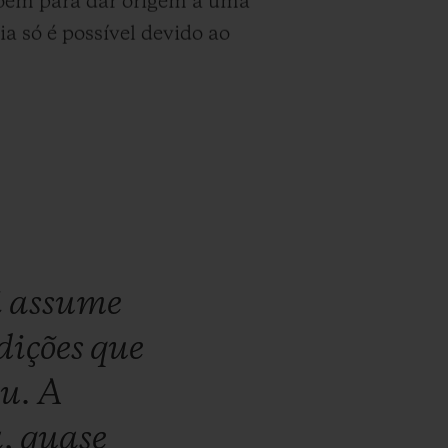
epõem para dar origem a uma
ia só é possível devido ao
i
assume
dições
que
eu.
A
a,
quase