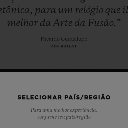
etônica,
para
um
relógio
que
i
melhor
da
Arte
da
Fusão.”
Ricardo Guadalupe
CEO HUBLOT
SELECIONAR PAÍS/REGIÃO
Para uma melhor experiência,
confirme seu país/região