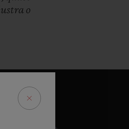
lustra
o