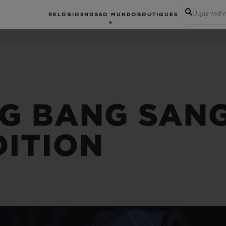
O que você 
RELÓGIOS
NOSSO MUNDO
BOUTIQUES
G BANG SANG 
DITION