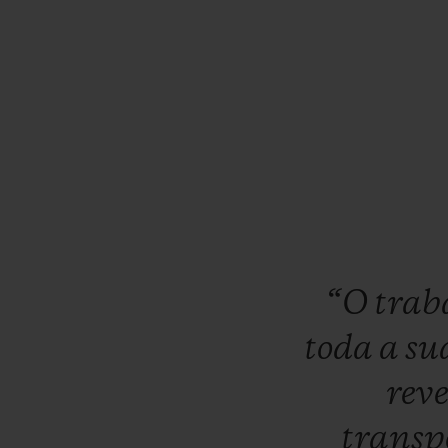
“O
trab
toda
a
su
rev
transp