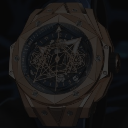
BIG BANG
SPIRI
D
PEACH CERAMIC
ESSE
EXCLUS
HUBLOTISTA E
ENTREGA PROGRAMADA
ENTREGA E DEV
ANTIA ESTENDIDA
DE CORTES
CONTATO
E