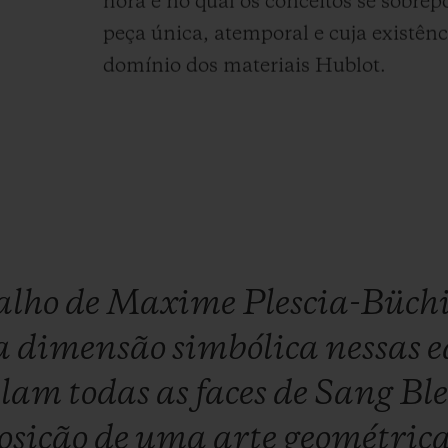
hora e no qual os conceitos se sobr
peça única, atemporal e cuja existênc
domínio dos materiais Hublot.
alho
de
Maxime
Plescia-Büch
a
dimensão
simbólica
nessas
e
elam
todas
as
faces
de
Sang
Bl
osição
de
uma
arte
geométric