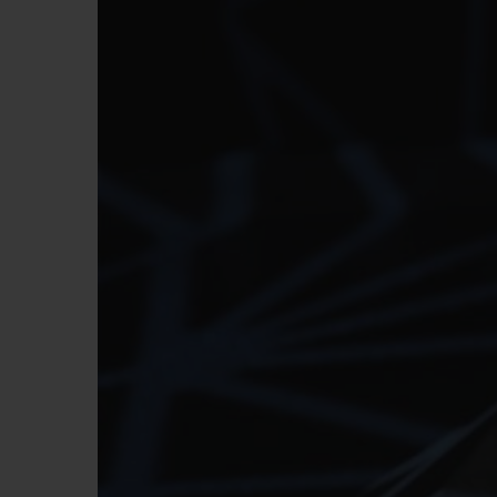
BIG BANG
SUMMER MULTI-COLORE
CERAMIC
SERVIÇIOS EXCLUSIVOS
GARANTIA 5+5
GAR