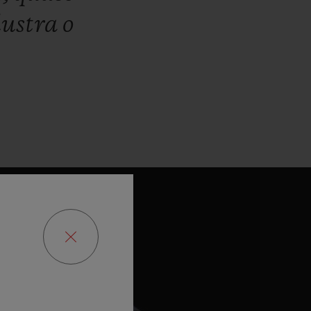
lustra
o