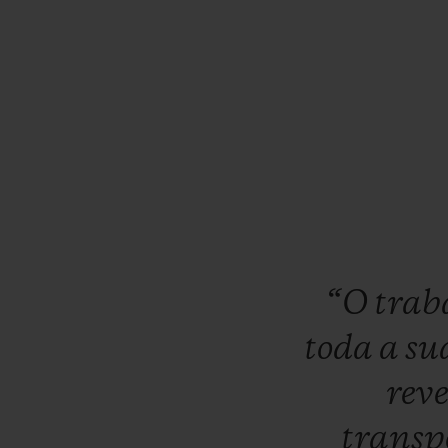
“O
trab
toda
a
su
rev
transp