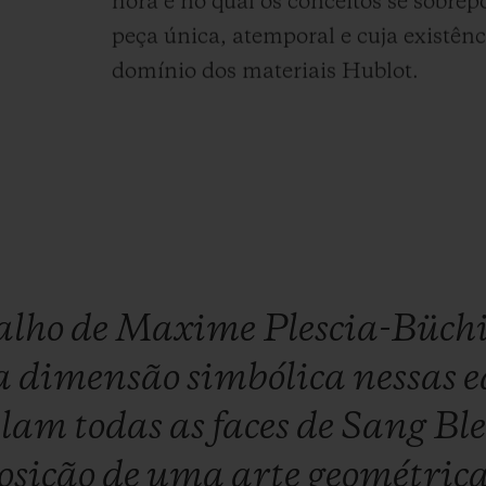
hora e no qual os conceitos se sobr
peça única, atemporal e cuja existênc
domínio dos materiais Hublot.
alho
de
Maxime
Plescia-Büch
a
dimensão
simbólica
nessas
e
elam
todas
as
faces
de
Sang
Bl
osição
de
uma
arte
geométric