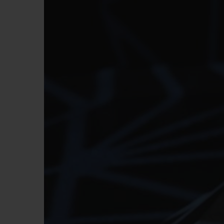
BIG BANG
SUMMER MULTI-COLORE
CERAMIC
SERVIÇIOS EXCLUSIVOS
GARANTIA 5+5
GAR