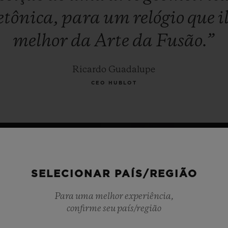
etônica,
para
um
relógio
que
i
melhor
da
Arte
da
Fusão.”
Ricardo Guadalupe
CEO HUBLOT
SELECIONAR PAÍS/REGIÃO
Para uma melhor experiência,
confirme seu país/região