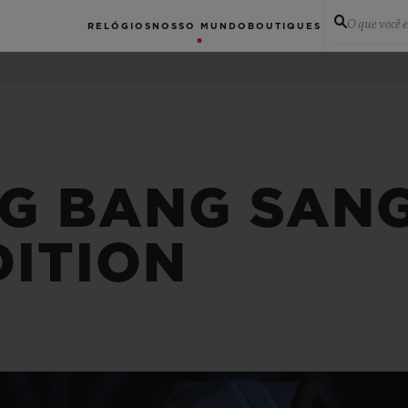
O que você 
RELÓGIOS
NOSSO MUNDO
BOUTIQUES
G BANG SANG 
DITION