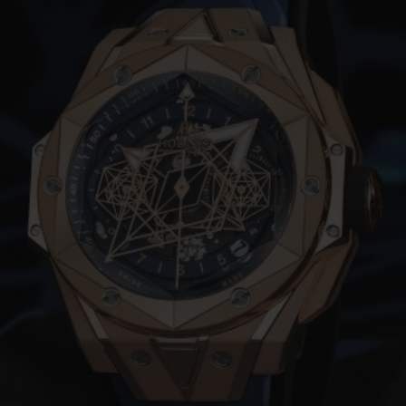
BIG BANG
SPIRI
D
PEACH CERAMIC
ESSE
EXCLUS
HUBLOTISTA E
ENTREGA PROGRAMADA
ENTREGA E DEV
ANTIA ESTENDIDA
DE CORTES
CONTATO
E