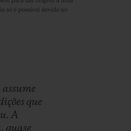
epõem para dar origem a uma
ia só é possível devido ao
i
assume
dições
que
eu.
A
a,
quase