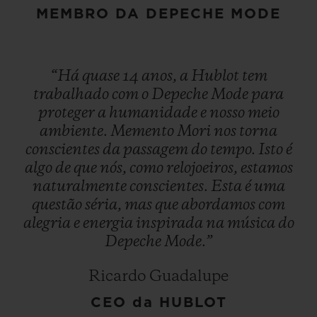
MEMBRO DA DEPECHE MODE
“Há
quase
14
anos,
a
Hublot
tem
trabalhado
com
o
Depeche
Mode
para
proteger
a
humanidade
e
nosso
meio
ambiente.
Memento
Mori
nos
torna
conscientes
da
passagem
do
tempo.
Isto
é
algo
de
que
nós,
como
relojoeiros,
estamos
naturalmente
conscientes.
Esta
é
uma
questão
séria,
mas
que
abordamos
com
alegria
e
energia
inspirada
na
música
do
Depeche
Mode.”
Ricardo Guadalupe
CEO da HUBLOT