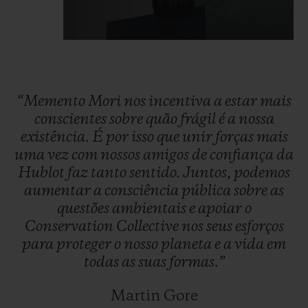
“Memento
Mori
nos
incentiva
a
estar
mais
conscientes
sobre
quão
frágil
é
a
nossa
existência.
É
por
isso
que
unir
forças
mais
uma
vez
com
nossos
amigos
de
confiança
da
Hublot
faz
tanto
sentido.
Juntos,
podemos
aumentar
a
consciência
pública
sobre
as
questões
ambientais
e
apoiar
o
Conservation
Collective
nos
seus
esforços
para
proteger
o
nosso
planeta
e
a
vida
em
todas
as
suas
formas.”
Martin Gore