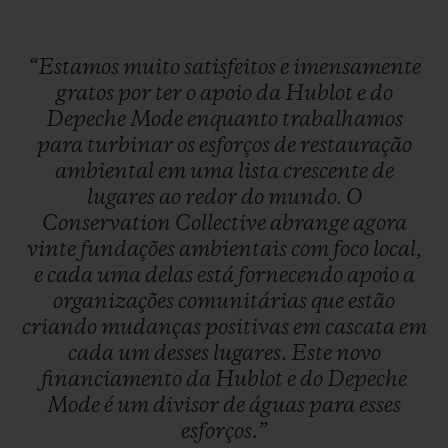
“Estamos
muito
satisfeitos
e
imensamente
gratos
por
ter
o
apoio
da
Hublot
e
do
Depeche
Mode
enquanto
trabalhamos
para
turbinar
os
esforços
de
restauração
ambiental
em
uma
lista
crescente
de
lugares
ao
redor
do
mundo.
O
Conservation
Collective
abrange
agora
vinte
fundações
ambientais
com
foco
local,
e
cada
uma
delas
está
fornecendo
apoio
a
organizações
comunitárias
que
estão
criando
mudanças
positivas
em
cascata
em
cada
um
desses
lugares.
Este
novo
financiamento
da
Hublot
e
do
Depeche
Mode
é
um
divisor
de
águas
para
esses
esforços.”