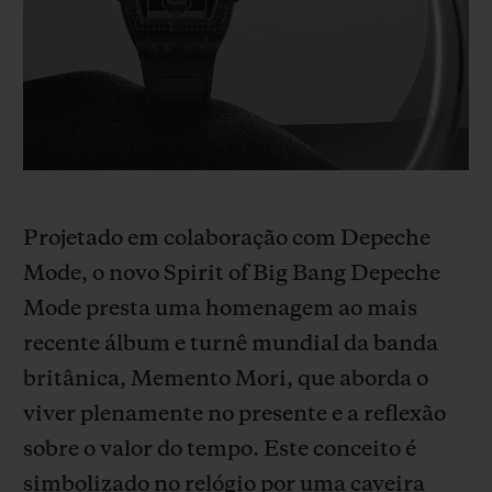
BIG BANG
BIG BANG
SPIRIT OF BIG
SUMMER MULTI-
PEACH CERAMIC
ESSENTIAL T
COLORED CERAMIC
EXCLUSIVID
ONLINE
SERVIÇIOS EXCLUSIVOS
GARANTIA 5+5
Projetado em colaboração com Depeche
HUBLOTISTA E GARANTIA ESTENDIDA
Mode, o novo Spirit of Big Bang Depeche
Mode presta uma homenagem ao mais
ENTREGA PROGRAMADA
recente álbum e turnê mundial da banda
ENTREGA E DEVOLUÇÕES DE CORTESIA
britânica, Memento Mori, que aborda o
viver plenamente no presente e a reflexão
PAGAMENTO SEGURO
sobre o valor do tempo. Este conceito é
simbolizado no relógio por uma caveira
EMBALAGEM DE PRESENTES