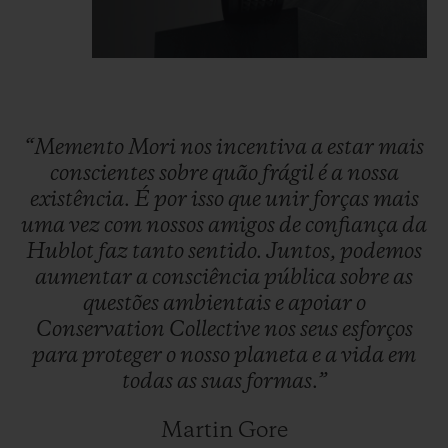
“Memento
Mori
nos
incentiva
a
estar
mais
conscientes
sobre
quão
frágil
é
a
nossa
existência.
É
por
isso
que
unir
forças
mais
uma
vez
com
nossos
amigos
de
confiança
da
Hublot
faz
tanto
sentido.
Juntos,
podemos
aumentar
a
consciência
pública
sobre
as
questões
ambientais
e
apoiar
o
Conservation
Collective
nos
seus
esforços
para
proteger
o
nosso
planeta
e
a
vida
em
todas
as
suas
formas.”
Martin Gore