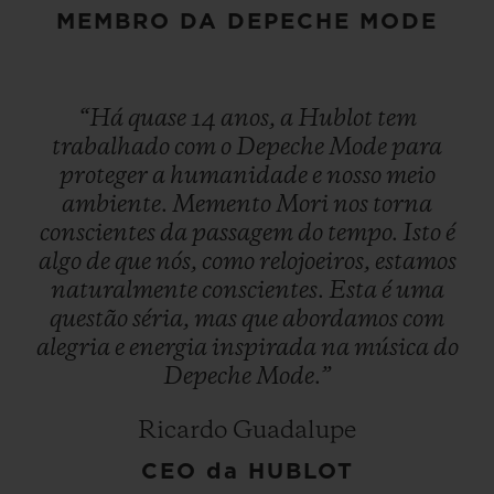
MEMBRO DA DEPECHE MODE
“Há
quase
14
anos,
a
Hublot
tem
trabalhado
com
o
Depeche
Mode
para
proteger
a
humanidade
e
nosso
meio
ambiente.
Memento
Mori
nos
torna
conscientes
da
passagem
do
tempo.
Isto
é
algo
de
que
nós,
como
relojoeiros,
estamos
naturalmente
conscientes.
Esta
é
uma
questão
séria,
mas
que
abordamos
com
alegria
e
energia
inspirada
na
música
do
Depeche
Mode.”
Ricardo Guadalupe
CEO da HUBLOT