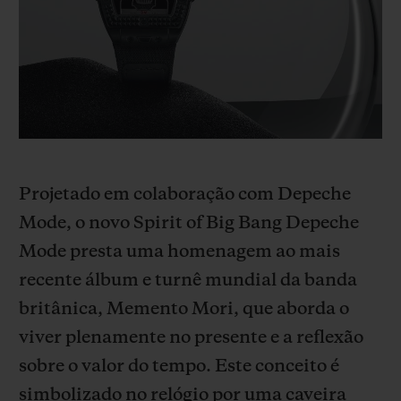
BIG BANG
BIG BANG
SPIRIT OF BIG
SUMMER MULTI-
PEACH CERAMIC
ESSENTIAL T
COLORED CERAMIC
EXCLUSIVID
ONLINE
SERVIÇIOS EXCLUSIVOS
GARANTIA 5+5
Projetado em colaboração com Depeche
HUBLOTISTA E GARANTIA ESTENDIDA
Mode, o novo Spirit of Big Bang Depeche
Mode presta uma homenagem ao mais
ENTREGA PROGRAMADA
recente álbum e turnê mundial da banda
ENTREGA E DEVOLUÇÕES DE CORTESIA
britânica, Memento Mori, que aborda o
viver plenamente no presente e a reflexão
PAGAMENTO SEGURO
sobre o valor do tempo. Este conceito é
simbolizado no relógio por uma caveira
EMBALAGEM DE PRESENTES