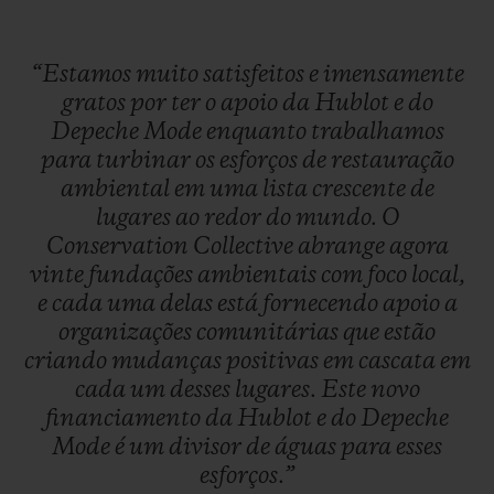
“Estamos
muito
satisfeitos
e
imensamente
gratos
por
ter
o
apoio
da
Hublot
e
do
Depeche
Mode
enquanto
trabalhamos
para
turbinar
os
esforços
de
restauração
ambiental
em
uma
lista
crescente
de
lugares
ao
redor
do
mundo.
O
Conservation
Collective
abrange
agora
vinte
fundações
ambientais
com
foco
local,
e
cada
uma
delas
está
fornecendo
apoio
a
organizações
comunitárias
que
estão
criando
mudanças
positivas
em
cascata
em
cada
um
desses
lugares.
Este
novo
financiamento
da
Hublot
e
do
Depeche
Mode
é
um
divisor
de
águas
para
esses
esforços.”