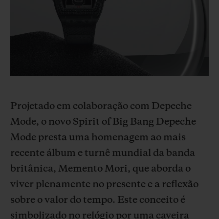
BIG BANG
BIG BANG
SPIRIT OF BIG
SUMMER MULTI-
PEACH CERAMIC
ESSENTIAL T
COLORED CERAMIC
EXCLUSIVID
ONLINE
SERVIÇIOS EXCLUSIVOS
GARANTIA 5+5
Projetado em colaboração com Depeche
HUBLOTISTA E GARANTIA ESTENDIDA
Mode, o novo Spirit of Big Bang Depeche
Mode presta uma homenagem ao mais
ENTREGA PROGRAMADA
recente álbum e turnê mundial da banda
ENTREGA E DEVOLUÇÕES DE CORTESIA
britânica, Memento Mori, que aborda o
viver plenamente no presente e a reflexão
PAGAMENTO SEGURO
sobre o valor do tempo. Este conceito é
simbolizado no relógio por uma caveira
EMBALAGEM DE PRESENTES