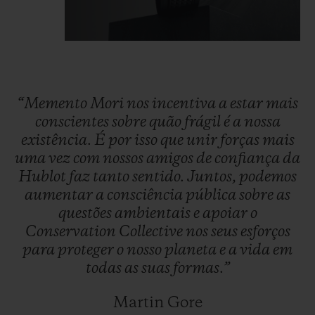
“Memento
Mori
nos
incentiva
a
estar
mais
conscientes
sobre
quão
frágil
é
a
nossa
existência.
É
por
isso
que
unir
forças
mais
uma
vez
com
nossos
amigos
de
confiança
da
Hublot
faz
tanto
sentido.
Juntos,
podemos
aumentar
a
consciência
pública
sobre
as
questões
ambientais
e
apoiar
o
Conservation
Collective
nos
seus
esforços
para
proteger
o
nosso
planeta
e
a
vida
em
todas
as
suas
formas.”
Martin Gore