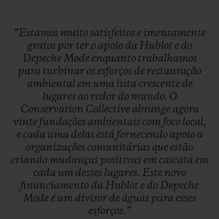
“Estamos
muito
satisfeitos
e
imensamente
gratos
por
ter
o
apoio
da
Hublot
e
do
Depeche
Mode
enquanto
trabalhamos
para
turbinar
os
esforços
de
restauração
ambiental
em
uma
lista
crescente
de
lugares
ao
redor
do
mundo.
O
Conservation
Collective
abrange
agora
vinte
fundações
ambientais
com
foco
local,
e
cada
uma
delas
está
fornecendo
apoio
a
organizações
comunitárias
que
estão
criando
mudanças
positivas
em
cascata
em
cada
um
desses
lugares.
Este
novo
financiamento
da
Hublot
e
do
Depeche
Mode
é
um
divisor
de
águas
para
esses
esforços.”