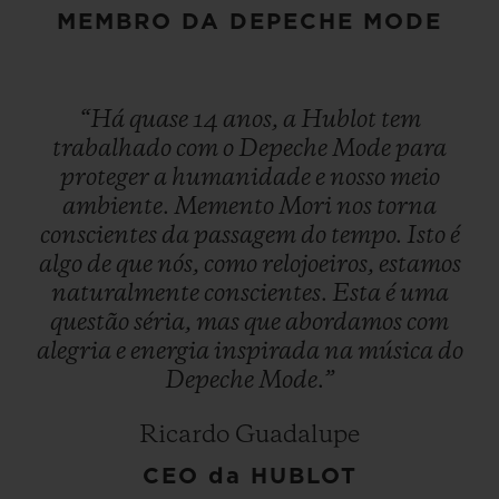
MEMBRO DA DEPECHE MODE
“Há
quase
14
anos,
a
Hublot
tem
trabalhado
com
o
Depeche
Mode
para
proteger
a
humanidade
e
nosso
meio
ambiente.
Memento
Mori
nos
torna
conscientes
da
passagem
do
tempo.
Isto
é
algo
de
que
nós,
como
relojoeiros,
estamos
naturalmente
conscientes.
Esta
é
uma
questão
séria,
mas
que
abordamos
com
alegria
e
energia
inspirada
na
música
do
Depeche
Mode.”
Ricardo Guadalupe
CEO da HUBLOT