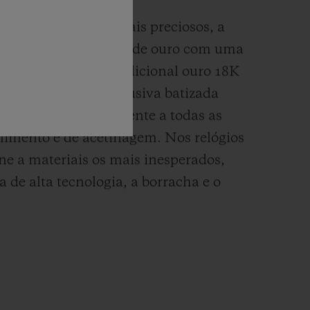
 e alquimista de metais preciosos, a
lveu a uma nova cor de ouro com uma
s quente que a do
tradicional ouro 18K
atina, essa liga exclusiva batizada
 se presta perfeitamente a todas as
limento e de acetinagem. Nos relógios
une a materiais os mais inesperados,
 de alta tecnologia, a borracha e o