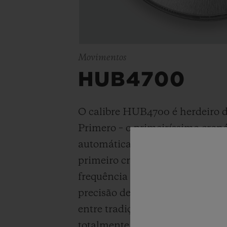
Movimentos
HUB4700
O calibre HUB4700 é herdeiro do
Primero – o primeiríssimo cron
automática de tipo integrado (1
primeiro cronógrafo mecânico 
frequência de 5 Hz (
36.000 alt/h
precisão de 1/10
o
de segundo. E
entre tradição e inovação, ess
totalmente esqueletizado possu