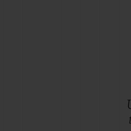
BIG BANG
SUMMER MULTI-COLORE
CERAMIC
SERVIÇIOS EXCLUSIVOS
GARANTIA 5+5
GAR