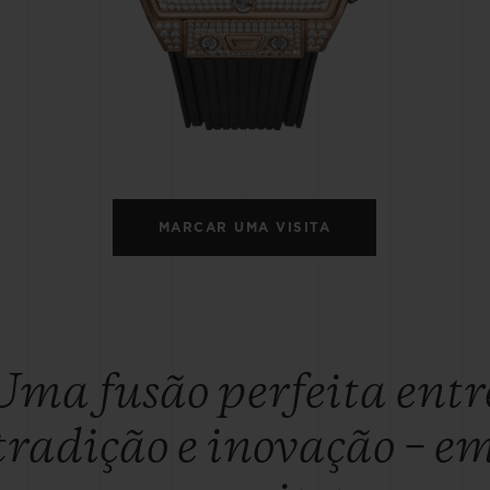
BIG BANG
SPIRI
D
PEACH CERAMIC
ESSE
EXCLUS
HUBLOTISTA E
ENTREGA PROGRAMADA
ENTREGA E DEV
ANTIA ESTENDIDA
DE CORTES
MARCAR UMA VISITA
CONTATO
E
Uma fusão perfeita entr
tradição e inovação – e