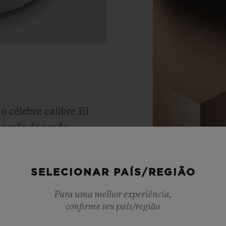
 célebre calibre El
ógrafo de corda
969), que foi também o
dotado de uma
SELECIONAR PAÍS/REGIÃO
) permitindo uma
Materiais
m uma fusão perfeita
Para uma melhor experiência,
confirme seu país/região
KING 
e movimento lendário
i hoje um órgão