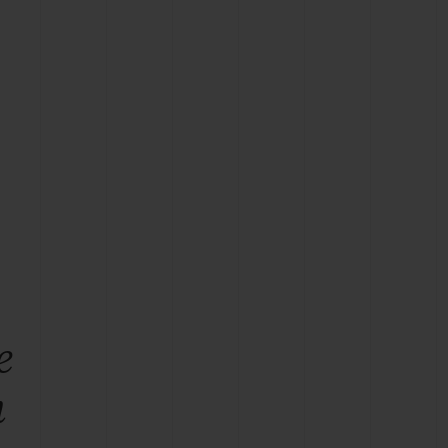
T OF BIG BANG
BIG BANG
NTIAL TAUPE
RELOADED ALL BLACK
IVIDADE ONLINE
OLUÇÕES
PAGAMENTO SEGURO
EMBALAGEM DE
IA
PRESENTES
NCONTRAR UMA BOUTIQUE
e
m