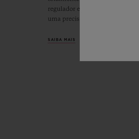
regulador em silício que lhe g
uma precisão e uma confiabili
SAIBA MAIS