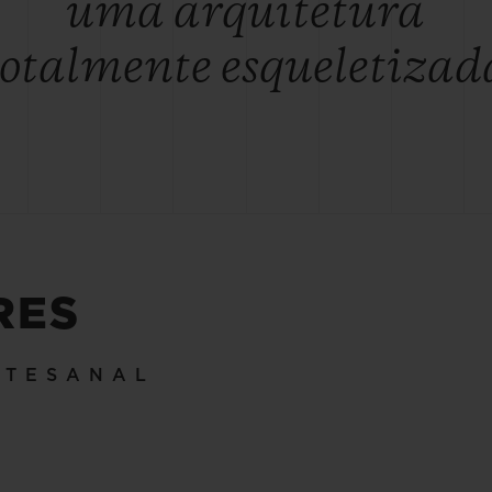
uma arquitetura
totalmente esqueletizad
RES
RTESANAL