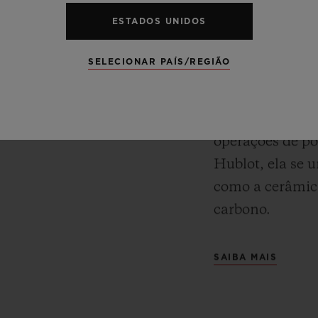
arante um desempenho,
ESTADOS UNIDOS
Mestre da fusão
dade de vanguarda.
Hublot desenvo
SELECIONAR PAÍS/REGIÃO
tonalidade mai
5N. Contendo pl
como
King Gold
operações de po
Hublot, ela se 
como a cerâmica
carbono.
SAIBA MAIS