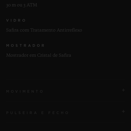
30 m ou 3 ATM
VIDRO
Safira com Tratamento Antirreflexo
MOSTRADOR
Mostrador em Cristal de Safira
MOVIMENTO
PULSEIRA E FECHO
MOVIMENTO
HUB6035 Movimento Turbilhão de Manufatura com