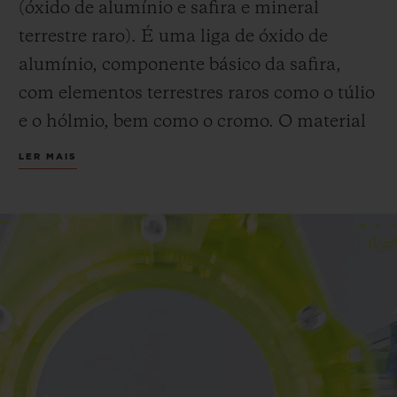
(óxido de alumínio e safira e mineral
terrestre raro). É uma liga de óxido de
alumínio, componente básico da safira,
com elementos terrestres raros como o túlio
e o hólmio, bem como o cromo. O material
resultante é ultrarresistente e dotado de um
LER MAIS
brilho superior ao da safira.
A Hublot continua a explorar o SAXEM -
um material frequentemente usado em
satélites e alguns lasers - permitindo que a
Manufatura obtenha cores translúcidas
sem precedentes, dentre elas o amarelo
neon. Uma novidade para a Hublot e para a