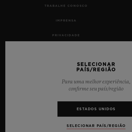
TRABALHE CONOSCO
IMPRENSA
PRIVACIDADE
AVISO LEGAL E TERMOS DE USO
SELECIONAR
TERMOS E CONDIÇÕES DE USO
PAÍS/REGIÃO
COMPROMISSO ÉTICO
Para uma melhor experiência,
confirme seu país/região
ACESSIBILIDADE
ESTADOS UNIDOS
MSA TRANSPARENCY
SITEMAP
SELECIONAR PAÍS/REGIÃO