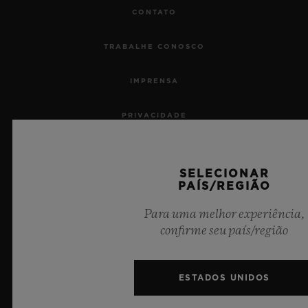
CONTATO
TRABALHE CONOSCO
IMPRENSA
PRIVACIDADE
AVISO LEGAL E TERMOS DE USO
SELECIONAR
TERMOS E CONDIÇÕES DE USO
PAÍS/REGIÃO
Para uma melhor experiência,
COMPROMISSO ÉTICO
confirme seu país/região
ACESSIBILIDADE
ESTADOS UNIDOS
MSA TRANSPARENCY