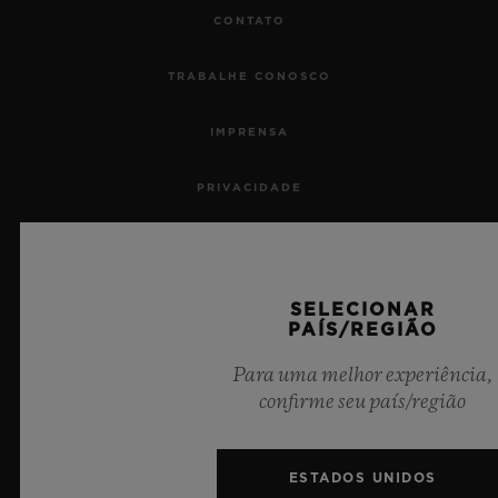
CONTATO
TRABALHE CONOSCO
IMPRENSA
PRIVACIDADE
AVISO LEGAL E TERMOS DE USO
TERMOS E CONDIÇÕES DE USO
SELECIONAR
PAÍS/REGIÃO
COMPROMISSO ÉTICO
Para uma melhor experiência,
confirme seu país/região
ACESSIBILIDADE
MSA TRANSPARENCY
ESTADOS UNIDOS