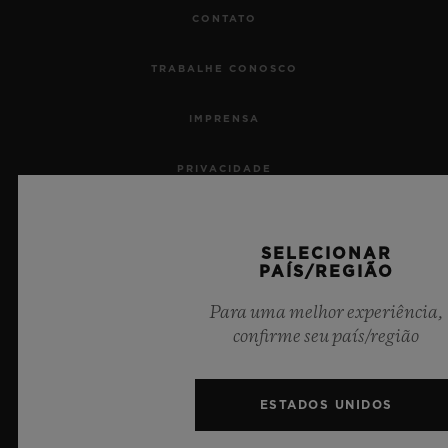
CONTATO
TRABALHE CONOSCO
IMPRENSA
PRIVACIDADE
AVISO LEGAL E TERMOS DE USO
SELECIONAR
TERMOS E CONDIÇÕES DE USO
PAÍS/REGIÃO
Para uma melhor experiência,
COMPROMISSO ÉTICO
confirme seu país/região
ACESSIBILIDADE
ESTADOS UNIDOS
MSA TRANSPARENCY