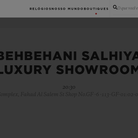
O que você 
RELÓGIOS
NOSSO MUNDO
BOUTIQUES
BEHBEHANI SALHIY
LUXURY SHOWROO
20:30
omplex, Fahad Al Salem St Shop No.GF -6 -113-GF-01:02-