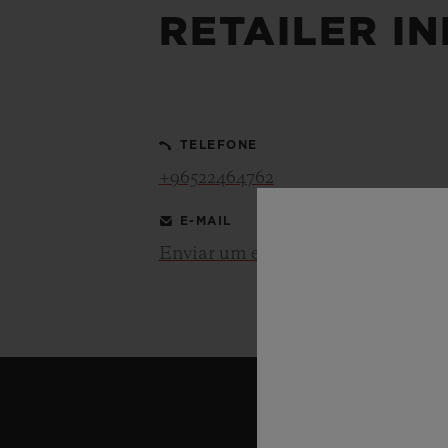
RETAILER I
BIG BANG
SUMMER MULTI-COLORE
CERAMIC
SERVIÇIOS EXCLUSIVOS
TELEFONE
+96522464762
GARANTIA 5+5
GAR
E-MAIL
Enviar um e-mail