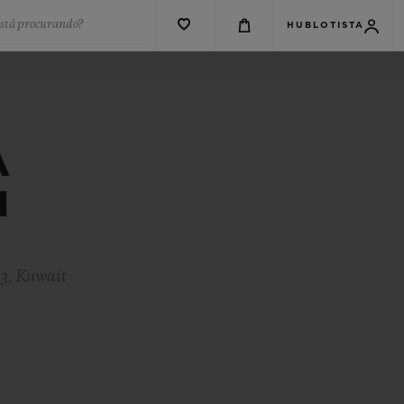
está procurando?
HUBLOTISTA
A
M
03, Kuwait