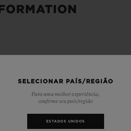
NFORMATION
BIG BANG
SPIRI
D
PEACH CERAMIC
ESSE
EXCLUS
HUBLOTISTA E
ENTREGA PROGRAMADA
ENTREGA E DEV
ANTIA ESTENDIDA
DE CORTES
SELECIONAR PAÍS/REGIÃO
CONTATO
E
Para uma melhor experiência,
confirme seu país/região
ESTADOS UNIDOS