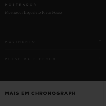
MOSTRADOR
Mostrador Esqueleto Preto Fosco
MOVIMENTO
PULSEIRA E FECHO
MOVIMENTO
HUB1280 Movimento cronógrafo Flyback de
manufatura UNICO com corda automática e roda de
PULSEIRA
coluna
Pulseira em borracha listrada e estruturada preta
MAIS EM CHRONOGRAPH
RESERVA DE MARCHA
FECHO
Aproximadamente 72 horas