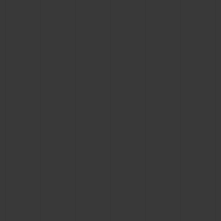
BIG BANG
BIG BANG
SPIRIT OF BIG
SUMMER MULTI-
PEACH CERAMIC
ESSENTIAL T
COLORED CERAMIC
EXCLUSIVID
ONLINE
SERVIÇIOS EXCLUSIVOS
GARANTIA 5+5
HUBLOTISTA E GARANTIA ESTENDIDA
ENTREGA PROGRAMADA
ENTREGA E DEVOLUÇÕES DE CORTESIA
PAGAMENTO SEGURO
EMBALAGEM DE PRESENTES