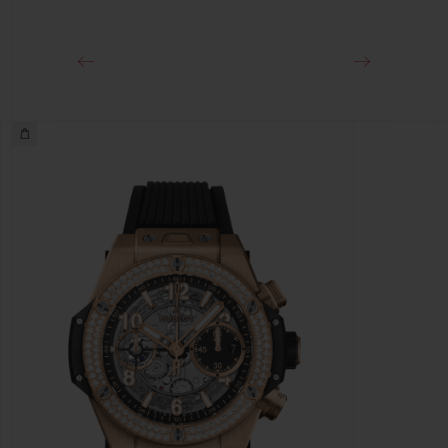
Fecho-fivela dobrável em King Gold 18K e titânio PVD
preto