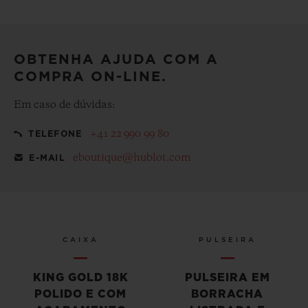
Deixe a sua compra ainda mais especial com nossa
embalagem de presentes emblemática de cortesia
OBTENHA AJUDA COM A
COMPRA ON-LINE.
Em caso de dúvidas:
+41 22 990 99 80
TELEFONE
eboutique@hublot.com
E-MAIL
CAIXA
PULSEIRA
KING GOLD 18K
PULSEIRA EM
POLIDO E COM
BORRACHA