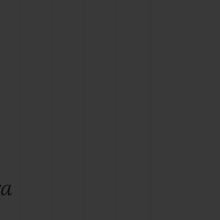
T OF BIG BANG
BIG BANG
NTIAL TAUPE
RELOADED ALL BLACK
IVIDADE ONLINE
OLUÇÕES
PAGAMENTO SEGURO
EMBALAGEM DE
IA
PRESENTES
NCONTRAR UMA BOUTIQUE
ra