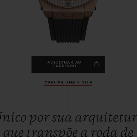
BIG BANG
SPIRI
D
PEACH CERAMIC
ESSE
EXCLUS
HUBLOTISTA E
ENTREGA PROGRAMADA
ENTREGA E DEV
ANTIA ESTENDIDA
DE CORTES
ADICIONAR AO
CARRINHO
MARCAR UMA VISITA
CONTATO
E
nico por sua arquitetu
que transpõe a roda de