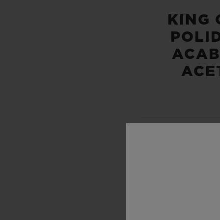
KING 
POLI
ACA
ACE
RESISTÊ
100 M 