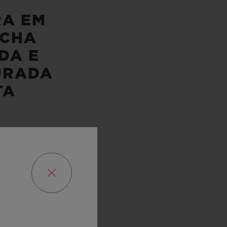
RA EM
CHA
DA E
URADA
TA
 MARCHA
RAS