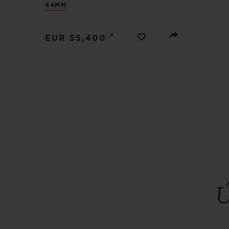
44MM
BIG BANG
SUMMER MULTI-COLORE
CERAMIC
•
EUR 55,400
SERVIÇIOS EXCLUSIVOS
GARANTIA 5+5
GAR
Ú