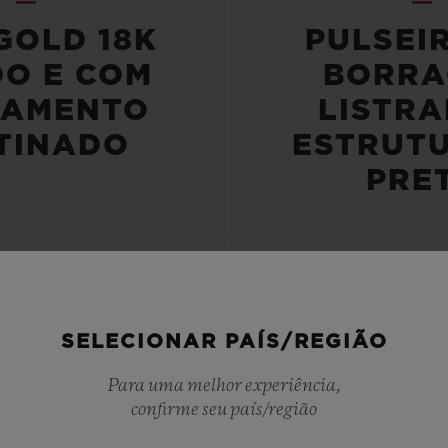
GOLD 18K
PULSEI
DO E COM
BORRA
BAMENTO
LISTRA
TINADO
ESTRUT
PRE
NCIA À ÁGUA
RESERVA DE
SELECIONAR PAÍS/REGIÃO
Para uma melhor experiência,
OU 10 ATM
72 HO
confirme seu país/região