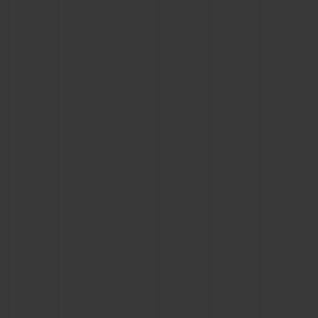
BIG BANG
BIG BANG
SPIRIT OF BIG
SUMMER MULTI-
PEACH CERAMIC
ESSENTIAL T
COLORED CERAMIC
EXCLUSIVID
ONLINE
SERVIÇIOS EXCLUSIVOS
GARANTIA 5+5
HUBLOTISTA E GARANTIA ESTENDIDA
ENTREGA PROGRAMADA
ENTREGA E DEVOLUÇÕES DE CORTESIA
PAGAMENTO SEGURO
EMBALAGEM DE PRESENTES