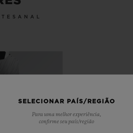
RES
RTESANAL
SELECIONAR PAÍS/REGIÃO
Para uma melhor experiência,
confirme seu país/região