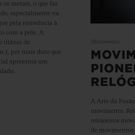
s os metais, o que faz
ado, especialmente na
ue pela resistência à
to com a pele. A
Movimentos
 titânio de
MOVI
u 5, por mais duro que
rial apresenta um
PIONE
ulado.
RELÓG
A Arte da Fusão
movimento. Rel
relojoeiros ino
de movimentos 