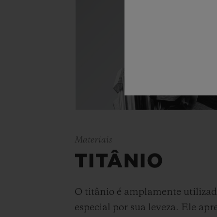
Materiais
TITÂNIO
O titânio é amplamente utiliza
especial por sua leveza. Ele ap