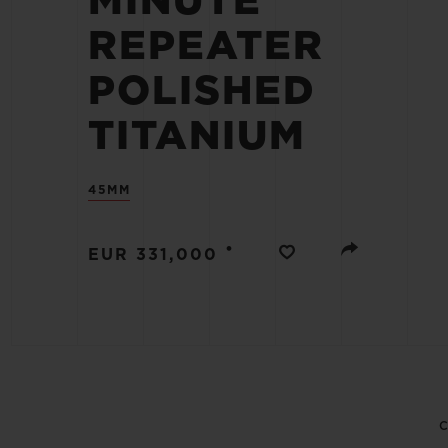
MINUTE
BIG BANG
REPEATER
SUMMER MULTI-COLORE
CERAMIC
POLISHED
SERVIÇIOS EXCLUSIVOS
TITANIUM
GARANTIA 5+5
45MM
GAR
•
EUR 331,000