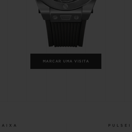
BIG BANG
SPIRI
D
PEACH CERAMIC
ESSE
EXCLUS
HUBLOTISTA E
ENTREGA PROGRAMADA
ENTREGA E DEV
ANTIA ESTENDIDA
DE CORTES
MARCAR UMA VISITA
CONTATO
E
CAIXA
PULSE