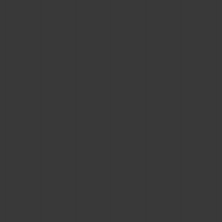
BIG BANG
BIG BANG
SPIRIT OF BIG
SUMMER MULTI-
PEACH CERAMIC
ESSENTIAL T
COLORED CERAMIC
EXCLUSIVID
ONLINE
SERVIÇIOS EXCLUSIVOS
GARANTIA 5+5
HUBLOTISTA E GARANTIA ESTENDIDA
ENTREGA PROGRAMADA
ENTREGA E DEVOLUÇÕES DE CORTESIA
PAGAMENTO SEGURO
EMBALAGEM DE PRESENTES