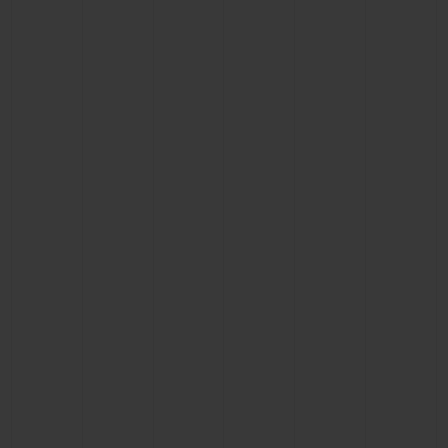
BIG BANG
BIG BANG
SPIRIT OF BIG
SUMMER MULTI-
PEACH CERAMIC
ESSENTIAL T
COLORED CERAMIC
EXCLUSIVID
ONLINE
SERVIÇIOS EXCLUSIVOS
GARANTIA 5+5
HUBLOTISTA E GARANTIA ESTENDIDA
ENTREGA PROGRAMADA
ENTREGA E DEVOLUÇÕES DE CORTESIA
PAGAMENTO SEGURO
EMBALAGEM DE PRESENTES