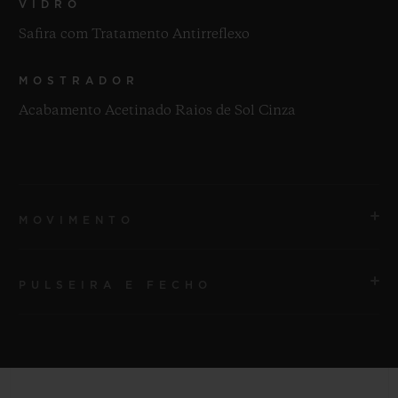
VIDRO
Safira com Tratamento Antirreflexo
MOSTRADOR
Acabamento Acetinado Raios de Sol Cinza
MOVIMENTO
PULSEIRA E FECHO
MOVIMENTO
HUB1110 Movimento de corda automática
PULSEIRA
RESERVA DE MARCHA
Pulseira em borracha listrada cinza