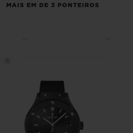
Aprox. 48 Horas
MAIS EM DE 3 PONTEIROS
FECHO
Fecho-fivela dobrável em King Gold 18K