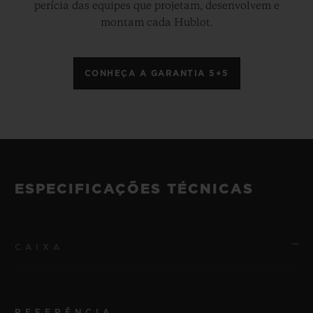
perícia das equipes que projetam, desenvolvem e
montam cada Hublot.
CONHEÇA A GARANTIA 5+5
ESPECIFICAÇÕES TÉCNICAS
CAIXA
REFERÊNCIA