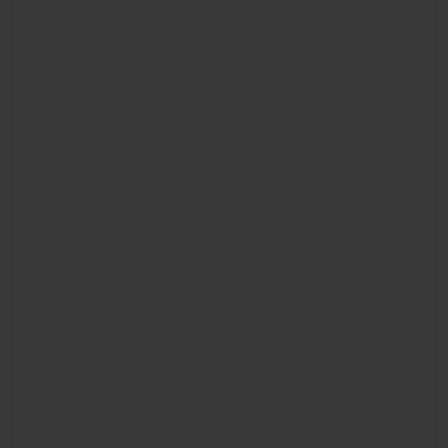
BIG BANG
BIG BANG
SPIRIT OF BIG
SUMMER MULTI-
PEACH CERAMIC
ESSENTIAL T
COLORED CERAMIC
EXCLUSIVID
ONLINE
SERVIÇIOS EXCLUSIVOS
GARANTIA 5+5
HUBLOTISTA E GARANTIA ESTENDIDA
ENTREGA PROGRAMADA
ENTREGA E DEVOLUÇÕES DE CORTESIA
PAGAMENTO SEGURO
EMBALAGEM DE PRESENTES