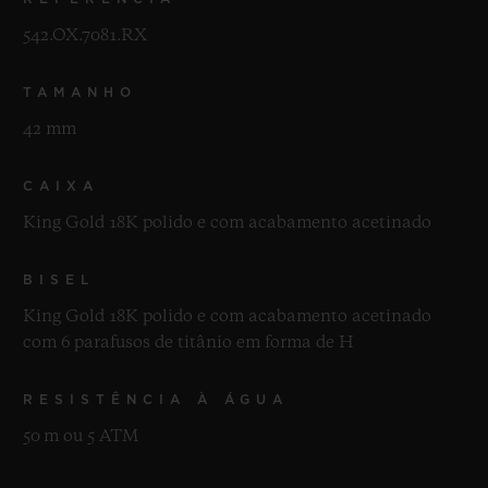
542.OX.7081.RX
TAMANHO
42 mm
CAIXA
King Gold 18K polido e com acabamento acetinado
BISEL
King Gold 18K polido e com acabamento acetinado
com 6 parafusos de titânio em forma de H
RESISTÊNCIA À ÁGUA
50 m ou 5 ATM