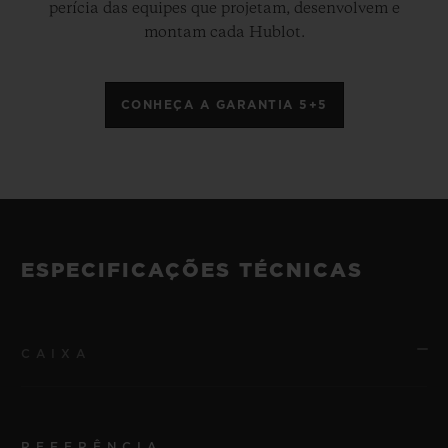
perícia das equipes que projetam, desenvolvem e
montam cada Hublot.
CONHEÇA A GARANTIA 5+5
ESPECIFICAÇÕES TÉCNICAS
CAIXA
REFERÊNCIA