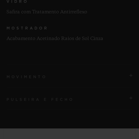
VIDRO
Safira com Tratamento Antirreflexo
MOSTRADOR
Acabamento Acetinado Raios de Sol Cinza
MOVIMENTO
PULSEIRA E FECHO
MOVIMENTO
HUB1110 Movimento de corda automática
PULSEIRA
RESERVA DE MARCHA
Pulseira em borracha listrada cinza