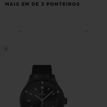
Aprox. 48 Horas
MAIS EM DE 3 PONTEIROS
FECHO
Fecho-fivela dobrável em King Gold 18K