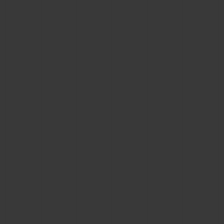
BIG BANG
BIG BANG
SPIRIT OF BIG
SUMMER MULTI-
PEACH CERAMIC
ESSENTIAL T
COLORED CERAMIC
EXCLUSIVID
ONLINE
SERVIÇIOS EXCLUSIVOS
GARANTIA 5+5
HUBLOTISTA E GARANTIA ESTENDIDA
ENTREGA PROGRAMADA
ENTREGA E DEVOLUÇÕES DE CORTESIA
PAGAMENTO SEGURO
EMBALAGEM DE PRESENTES