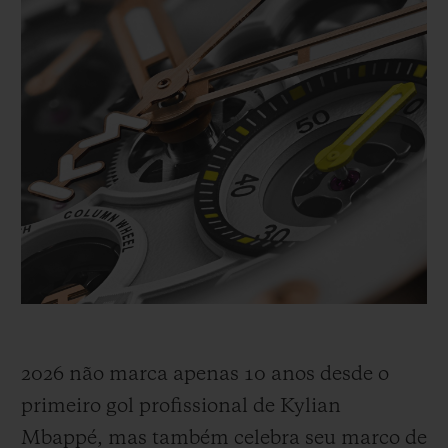
trajetória de prodígio a ícone global,
inspirando uma geração a acreditar, agir
com determinação e nunca duvidar. Já se
passaram dez anos desde seu primeiro gol
profissional em 2016, uma década marcada
pela aceleração. Em 2026, após quebrar
recordes com seu clube e na Liga dos
Campeões da UEFA, ele está ampliando
seu legado.
2026 não marca apenas 10 anos desde o
primeiro gol profissional de Kylian
Mbappé, mas também celebra seu marco de