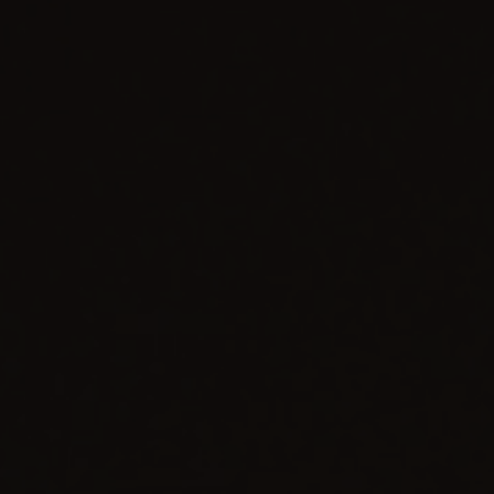
BIG BANG
BIG BANG
SPIRIT OF BIG
SUMMER MULTI-
PEACH CERAMIC
ESSENTIAL T
COLORED CERAMIC
EXCLUSIVID
ONLINE
SERVIÇIOS EXCLUSIVOS
GARANTIA 5+5
HUBLOTISTA E GARANTIA ESTENDIDA
ENTREGA PROGRAMADA
ENTREGA E DEVOLUÇÕES DE CORTESIA
PAGAMENTO SEGURO
EMBALAGEM DE PRESENTES