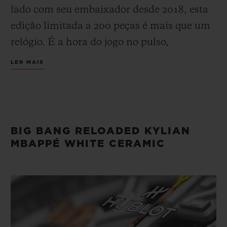
lado com seu embaixador desde 2018, esta
edição limitada a 200 peças é mais que um
relógio. É a hora do jogo no pulso,
desenvolvido com confiança, ambição
LER MAIS
forjada em ouro. Por dentro e por fora, ele é
movido pela convicção. Meticulosamente
elaborado em cerâmica branca polida de 44
mm e ouro King Gold 18K, ele reflete a
BIG BANG RELOADED KYLIAN
mentalidade de Mbappé: destemido,
MBAPPÉ WHITE CERAMIC
decidido, sempre um passo à frente. Seu
mantra “Confie em si mesmo” está gravado
às 6 horas no aro. Expressa a escolha de
avançar, no campo, na vida e nos negócios.
Ele segue uma regra que moldou sua