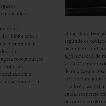
legados
o renovados.
ombina a
O Big Bang Reload
ra da Hublot com a
segundo os códigos 
ança destemida de
os números indicam
ados mais
9,58, seu recorde 
 agora revela quatro
2009. O ponteiro 
as com sua
de raio ecoa a pos
trabalha com a
aro em ouro amarel
se mova com o ritmo
“Tudo é possível, 
caixa, suspenso ent
encontra-se solo a