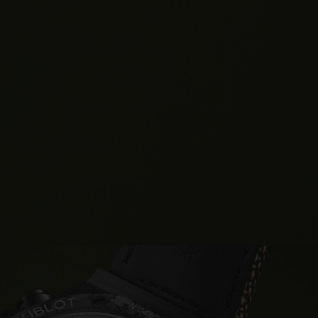
T OF BIG BANG
BIG BANG
NTIAL TAUPE
RELOADED ALL BLACK
IVIDADE ONLINE
OLUÇÕES
PAGAMENTO SEGURO
EMBALAGEM DE
IA
PRESENTES
NCONTRAR UMA BOUTIQUE