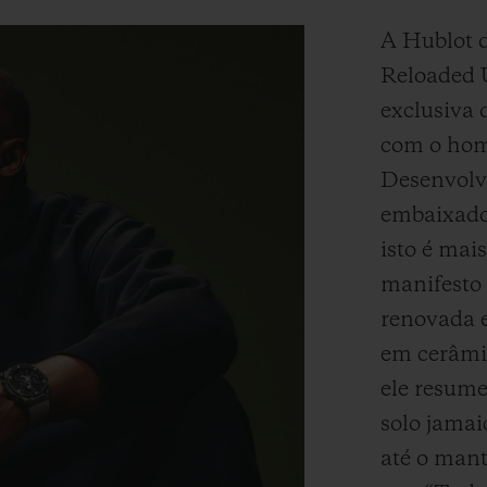
A Hublot d
Reloaded 
exclusiva 
com o hom
Desenvolv
embaixador
isto é mai
manifesto
renovada e
em cerâmi
ele resume
solo jamai
até o man