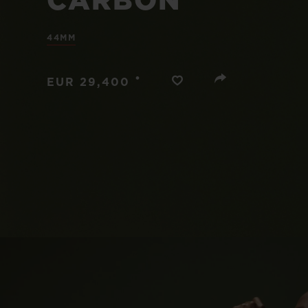
CARBON
BIG BANG
SUMMER MULTI-COLORE
44MM
CERAMIC
SERVIÇIOS EXCLUSIVOS
•
EUR 29,400
GARANTIA 5+5
GAR