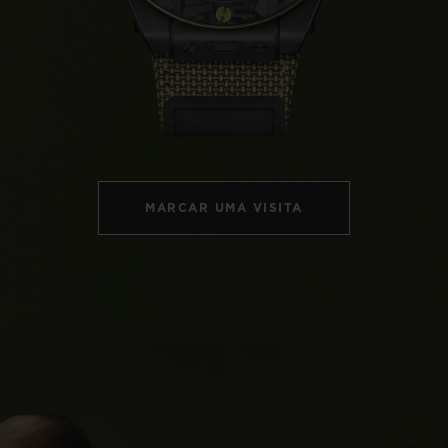
BIG BANG
SPIRI
D
PEACH CERAMIC
ESSE
EXCLUS
HUBLOTISTA E
ENTREGA PROGRAMADA
ENTREGA E DEV
ANTIA ESTENDIDA
DE CORTES
MARCAR UMA VISITA
CONTATO
E