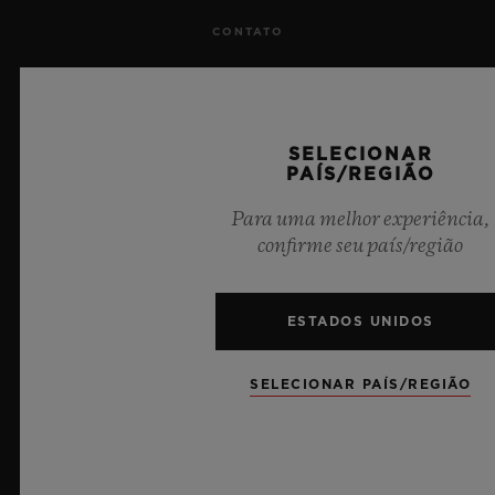
CONTATO
TRABALHE CONOSCO
IMPRENSA
SELECIONAR
PAÍS/REGIÃO
PRIVACIDADE
Para uma melhor experiência,
confirme seu país/região
AVISO LEGAL E TERMOS DE USO
TERMOS E CONDIÇÕES DE USO
ESTADOS UNIDOS
COMPROMISSO ÉTICO
SELECIONAR PAÍS/REGIÃO
ACESSIBILIDADE
MSA TRANSPARENCY