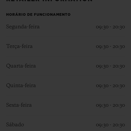
BIG BANG
BIG BANG
SPIRIT OF BIG
SUMMER MULTI-
PEACH CERAMIC
ESSENTIAL T
COLORED CERAMIC
HORÁRIO DE FUNCIONAMENTO
EXCLUSIVID
ONLINE
Segunda-feira
09:30 - 20:30
SERVIÇIOS EXCLUSIVOS
Terça-feira
09:30 - 20:30
GARANTIA 5+5
Quarta-feira
09:30 - 20:30
HUBLOTISTA E GARANTIA ESTENDIDA
ENTREGA PROGRAMADA
Quinta-feira
09:30 - 20:30
ENTREGA E DEVOLUÇÕES DE CORTESIA
Sexta-feira
09:30 - 20:30
PAGAMENTO SEGURO
Sábado
09:30 - 20:30
EMBALAGEM DE PRESENTES