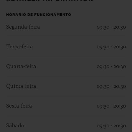
BIG BANG
BIG BANG
SPIRIT OF BIG
SUMMER MULTI-
PEACH CERAMIC
ESSENTIAL T
COLORED CERAMIC
HORÁRIO DE FUNCIONAMENTO
EXCLUSIVID
ONLINE
Segunda-feira
09:30 - 20:30
SERVIÇIOS EXCLUSIVOS
Terça-feira
09:30 - 20:30
GARANTIA 5+5
Quarta-feira
09:30 - 20:30
HUBLOTISTA E GARANTIA ESTENDIDA
ENTREGA PROGRAMADA
Quinta-feira
09:30 - 20:30
ENTREGA E DEVOLUÇÕES DE CORTESIA
Sexta-feira
09:30 - 20:30
PAGAMENTO SEGURO
Sábado
09:30 - 20:30
EMBALAGEM DE PRESENTES