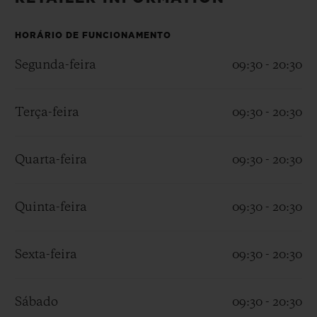
BIG BANG
BIG BANG
SPIRIT OF BIG
SUMMER MULTI-
PEACH CERAMIC
ESSENTIAL T
COLORED CERAMIC
HORÁRIO DE FUNCIONAMENTO
EXCLUSIVID
ONLINE
Segunda-feira
09:30 - 20:30
SERVIÇIOS EXCLUSIVOS
Terça-feira
09:30 - 20:30
GARANTIA 5+5
Quarta-feira
09:30 - 20:30
HUBLOTISTA E GARANTIA ESTENDIDA
ENTREGA PROGRAMADA
Quinta-feira
09:30 - 20:30
ENTREGA E DEVOLUÇÕES DE CORTESIA
Sexta-feira
09:30 - 20:30
PAGAMENTO SEGURO
Sábado
09:30 - 20:30
EMBALAGEM DE PRESENTES