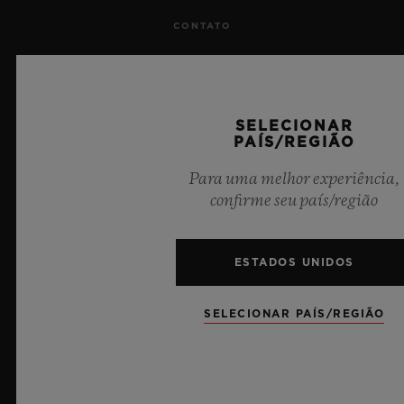
CONTATO
TRABALHE CONOSCO
IMPRENSA
SELECIONAR
PAÍS/REGIÃO
PRIVACIDADE
Para uma melhor experiência,
confirme seu país/região
AVISO LEGAL E TERMOS DE USO
TERMOS E CONDIÇÕES DE USO
ESTADOS UNIDOS
COMPROMISSO ÉTICO
SELECIONAR PAÍS/REGIÃO
ACESSIBILIDADE
MSA TRANSPARENCY