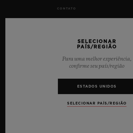
CONTATO
TRABALHE CONOSCO
IMPRENSA
SELECIONAR
PAÍS/REGIÃO
PRIVACIDADE
Para uma melhor experiência,
confirme seu país/região
AVISO LEGAL E TERMOS DE USO
TERMOS E CONDIÇÕES DE USO
ESTADOS UNIDOS
COMPROMISSO ÉTICO
SELECIONAR PAÍS/REGIÃO
ACESSIBILIDADE
MSA TRANSPARENCY