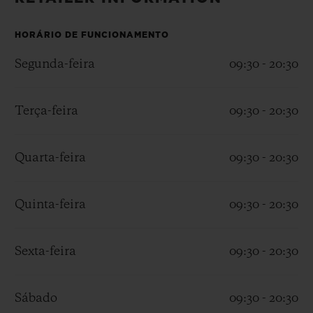
BIG BANG
BIG BANG
SPIRIT OF BIG
SUMMER MULTI-
PEACH CERAMIC
ESSENTIAL T
COLORED CERAMIC
HORÁRIO DE FUNCIONAMENTO
EXCLUSIVID
ONLINE
Segunda-feira
09:30 - 20:30
SERVIÇIOS EXCLUSIVOS
Terça-feira
09:30 - 20:30
GARANTIA 5+5
Quarta-feira
09:30 - 20:30
HUBLOTISTA E GARANTIA ESTENDIDA
ENTREGA PROGRAMADA
Quinta-feira
09:30 - 20:30
ENTREGA E DEVOLUÇÕES DE CORTESIA
Sexta-feira
09:30 - 20:30
PAGAMENTO SEGURO
Sábado
09:30 - 20:30
EMBALAGEM DE PRESENTES