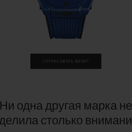
BIG BANG
SPIRI
D
PEACH CERAMIC
ESSE
ЭКСКЛЮЗИВН
HUBLOTISTA И
ОЖИДАЕМЫЙ СРОК
БЕСПЛАТНАЯ ДОС
ИРЕННАЯ ГАРАНТИЯ
ДОСТАВКИ
ВОЗВРАТ
СОГЛАСОВАТЬ ВИЗИТ
КОНТАКТЫ
Ни одна другая марка н
делила столько вниман