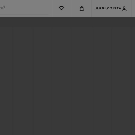
те?
HUBLOTISTA