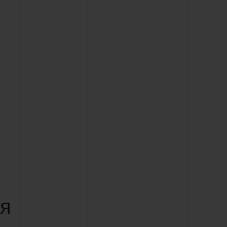
T OF BIG BANG
BIG BANG
NTIAL TAUPE
RELOADED ALL BLACK
АЯ ОНЛАЙН-ПРОДАЖА
ТАВКА И
БЕЗОПАСНАЯ ОПЛАТА
ПОДАРОЧНЫЙ ЧЕХОЛ
НАЙТИ БУТИК
е
ия