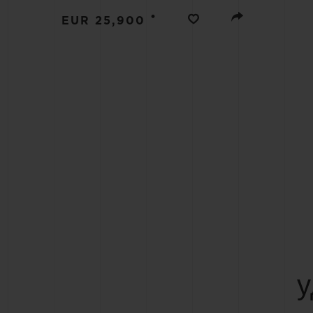
BIG BANG
•
EUR 25,900
SUMMER MULTI-COLORE
CERAMIC
ЭКСКЛЮЗИВНЫЕ УСЛУГИ
ГАРАНТИЯ 5+5
РАСШ
у