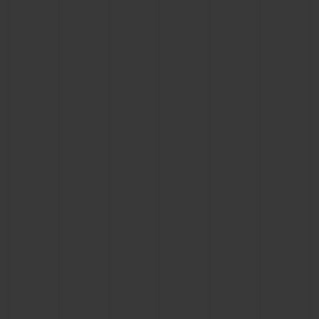
BIG BANG
BIG BANG
SPIRIT OF BIG
SUMMER MULTI-
PEACH CERAMIC
ESSENTIAL T
COLORED CERAMIC
ЭКСКЛЮЗИВ
ОНЛАЙН-
ПРОДАЖА
ЭКСКЛЮЗИВНЫЕ УСЛУГИ
ГАРАНТИЯ 5+5
HUBLOTISTA И РАСШИРЕННАЯ ГАРАНТИЯ
ОЖИДАЕМЫЙ СРОК ДОСТАВКИ
БЕСПЛАТНАЯ ДОСТАВКА И ВОЗВРАТ
БЕЗОПАСНАЯ ОПЛАТА