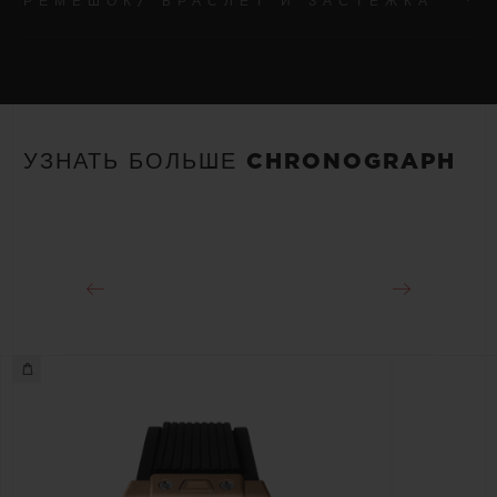
РЕМЕШОК/ БРАСЛЕТ И ЗАСТЕЖКА
МЕХАНИЗМ
HUB1280, мануфактурный автоматический механизм
хронографа UNICO с функцией Flyback и колонным
РЕМЕШОК/ БРАСЛЕТ
колесом
Черно-синий фактурный ремешок из каучука с подкладкой
УЗНАТЬ БОЛЬШЕ CHRONOGRAPH
ЗАПАС ХОДА
ЗАСТЕЖКА
Примерно 72 часа
Раскладывающаяся застежка из черной керамики и титана с
черным покрытием