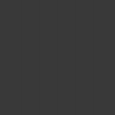
BIG BANG
BIG BANG
SPIRIT OF BIG
SUMMER MULTI-
PEACH CERAMIC
ESSENTIAL T
COLORED CERAMIC
ЭКСКЛЮЗИВ
ОНЛАЙН-
ПРОДАЖА
ЭКСКЛЮЗИВНЫЕ УСЛУГИ
ГАРАНТИЯ 5+5
HUBLOTISTA И РАСШИРЕННАЯ ГАРАНТИЯ
ОЖИДАЕМЫЙ СРОК ДОСТАВКИ
БЕСПЛАТНАЯ ДОСТАВКА И ВОЗВРАТ
БЕЗОПАСНАЯ ОПЛАТА