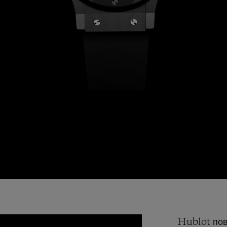
Play
Video
Hublot пов