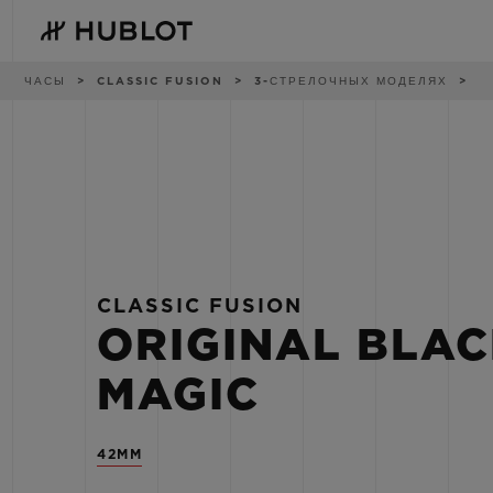
Skip
to
main
content
Breadcrumb
ЧАСЫ
CLASSIC FUSION
3-СТРЕЛОЧНЫХ МОДЕЛЯХ
НЕДАВНИЙ ПОИСК
НОВИНКИ
Нет недавних поисковых
запросов
CLASSIC FUSION
ORIGINAL BLA
MAGIC
42MM