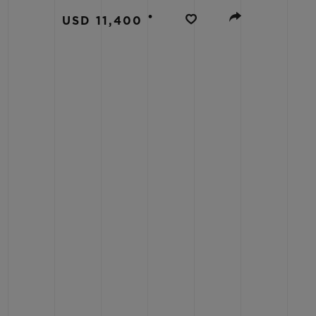
BIG BANG
•
USD 11,400
SUMMER MULTI-COLORED
CERAMIC
КОН