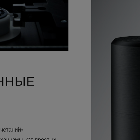
ННЫЕ
очетаний»