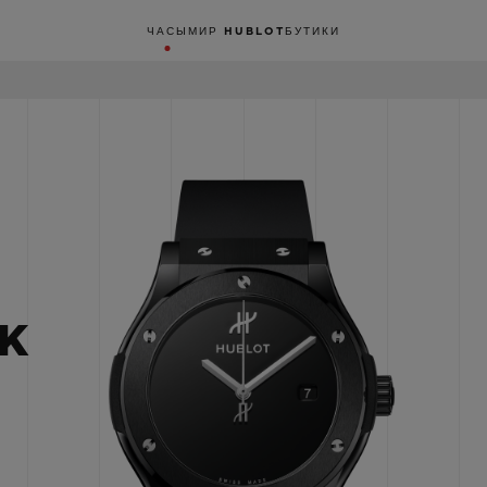
ЧАСЫ
МИР HUBLOT
БУТИКИ
CK