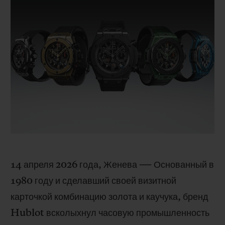
BIG BANG
BIG BANG
SPIRIT OF BIG
SUMMER MULTI-
PEACH CERAMIC
ESSENTIAL T
COLORED CERAMIC
ЭКСКЛЮЗИВ
ОНЛАЙН-
ПРОДАЖА
ЭКСКЛЮЗИВНЫЕ УСЛУГИ
ГАРАНТИЯ 5+5
HUBLOTISTA И РАСШИРЕННАЯ ГАРАНТИЯ
ОЖИДАЕМЫЙ СРОК ДОСТАВКИ
14 апреля 2026 года, Женева ― Основанный в
БЕСПЛАТНАЯ ДОСТАВКА И ВОЗВРАТ
1980 году и сделавший своей визитной
карточкой комбинацию золота и каучука, бренд
БЕЗОПАСНАЯ ОПЛАТА
Hublot всколыхнул часовую промышленность