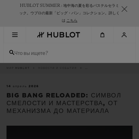
Skip
HUBLOT SUMMER : 地中海の夏を彩るパステルセラミ
to
main
ック。ウブロの最新「ビッグ・バン」コレクション。詳しく
content
は
こちら
НЕДАВНИЙ ПОИСК
Что вы ищете?
Нет недавних поисковых запросов
НОВИНКИ
Breadcrumb
МИР HUBLOT
НОВОСТИ И СОБЫТИЯ
..
14 апрель 2026
BIG BANG RELOADED: СИМВОЛ
СМЕЛОСТИ И МАСТЕРСТВА, ОТ
МЕХАНИЗМА ДО МАТЕРИАЛА