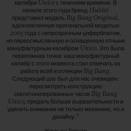
калибра
Unico
с
течением
времени.
В
начале
этого
года
бренд
Hublot
представил
модель
Big
Bang
Original,
вдохновленную
оригинальной
моделью
2005
года
с
непрозрачным
циферблатом,
но
переосмысленную
и
оснащенную
отныне
мануфактурным
калибром
Unico.
Это
была
переломная
точка:
наш
мануфактурный
калибр
с
этого
момента
стал
отвечать
за
работу
всей
коллекции
Big
Bang.
Следующий
шаг
был
для
нас
очевиден:
пересмотреть
конструкцию
скелетонизированных
часов
Big
Bang
Unico,
придать
больше
выразительности
и
уделить
внимание
не
только
механике,
но
и
дизайну.”