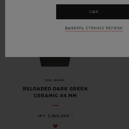
США
ВЫБРАТЬ СТРАНУ/ РЕГИОН
BIG BANG
RELOADED DARK GREEN
CERAMIC 44 MM
•
JPY 3,388,000