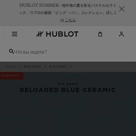
Skip
HUBLOT SUMMER : 地中海の夏を彩るパステルセラミ
to
main
ック。ウブロの最新「ビッグ・バン」コレクション。詳しく
content
は
こちら
НЕДАВНИЙ ПОИСК
Что вы ищете?
Нет недавних поисковых запросов
НОВИНКИ
Breadcrumb
ЧАСЫ
BIG BANG
BIG BANG
НОВИНКА
BIG BANG
RELOADED BLUE CERAMIC