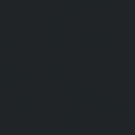
BIG BANG
BIG BANG
SPIRIT OF BIG
SUMMER MULTI-
PEACH CERAMIC
ESSENTIAL T
COLORED CERAMIC
ЭКСКЛЮЗИВ
ОНЛАЙН-
ПРОДАЖА
ЭКСКЛЮЗИВНЫЕ УСЛУГИ
ГАРАНТИЯ 5+5
HUBLOTISTA И РАСШИРЕННАЯ ГАРАНТИЯ
ОЖИДАЕМЫЙ СРОК ДОСТАВКИ
БЕСПЛАТНАЯ ДОСТАВКА И ВОЗВРАТ
БЕЗОПАСНАЯ ОПЛАТА