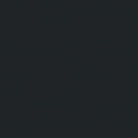
BIG BANG
BIG BANG
SPIRIT OF BIG
SUMMER MULTI-
PEACH CERAMIC
ESSENTIAL T
COLORED CERAMIC
ЭКСКЛЮЗИВ
ОНЛАЙН-
ПРОДАЖА
ЭКСКЛЮЗИВНЫЕ УСЛУГИ
ГАРАНТИЯ 5+5
HUBLOTISTA И РАСШИРЕННАЯ ГАРАНТИЯ
ОЖИДАЕМЫЙ СРОК ДОСТАВКИ
БЕСПЛАТНАЯ ДОСТАВКА И ВОЗВРАТ
БЕЗОПАСНАЯ ОПЛАТА