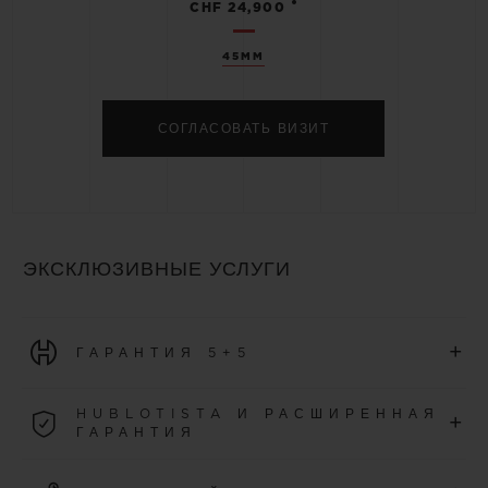
•
CHF 24,900
45MM
СОГЛАСОВАТЬ ВИЗИТ
ЭКСКЛЮЗИВНЫЕ УСЛУГИ
+
ГАРАНТИЯ 5+5
На все часы, приобретенные начиная с первого января
HUBLOTISTA И РАСШИРЕННАЯ
+
2026 года, распространяется международная гарантия
ГАРАНТИЯ
сроком на 5 лет.
Присоединитесь к нашему сообществу, чтобы получить
УЗНАТЬ БОЛЬШЕ