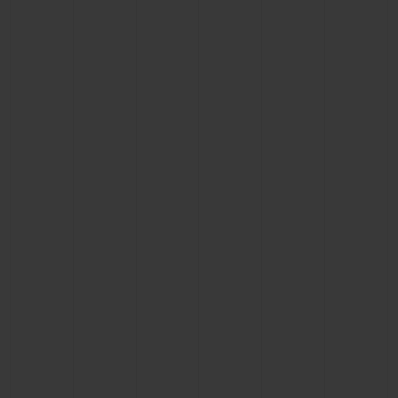
BIG BANG
BIG BANG
SPIRIT OF BIG
SUMMER MULTI-
PEACH CERAMIC
ESSENTIAL T
COLORED CERAMIC
ЭКСКЛЮЗИВ
ОНЛАЙН-
ПРОДАЖА
ЭКСКЛЮЗИВНЫЕ УСЛУГИ
ГАРАНТИЯ 5+5
HUBLOTISTA И РАСШИРЕННАЯ ГАРАНТИЯ
ОЖИДАЕМЫЙ СРОК ДОСТАВКИ
БЕСПЛАТНАЯ ДОСТАВКА И ВОЗВРАТ
БЕЗОПАСНАЯ ОПЛАТА