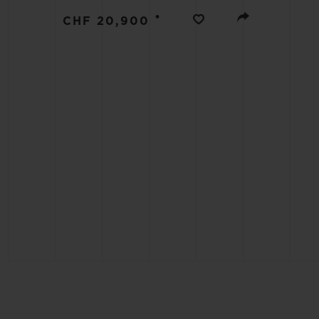
BIG BANG
•
CHF 20,900
SUMMER MULTI-COLORE
CERAMIC
ЭКСКЛЮЗИВНЫЕ УСЛУГИ
ГАРАНТИЯ 5+5
РАСШ