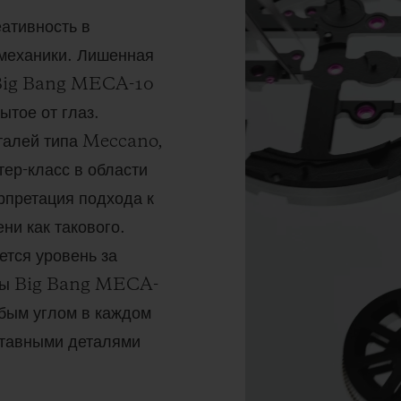
ативность в
 механики. Лишенная
ь Big Bang MECA-10
ытое от глаз.
талей типа Meccano,
р-класс в области
рпретация подхода к
ни как такового.
ется уровень за
часы Big Bang MECA-
бым углом в каждом
ставными деталями