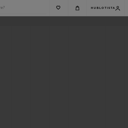
те?
HUBLOTISTA