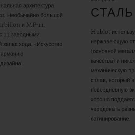
инальная архитектура
СТАЛЬ
co. Необычайно большой
urbillon и MP-11.
Hublot использу
с 11 заводными
нержавеющую ста
запас хода. «Искусство
(основной метал
 гармонию
качества) и ник
 дизайна.
механическую пр
сплав, который 
повседневную эк
хорошо поддаетс
чередовать разны
сатинирование.