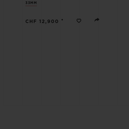
33MM
BIG BANG
SUMMER MULTI-COLORE
CERAMIC
•
CHF 12,900
ЭКСКЛЮЗИВНЫЕ УСЛУГИ
ГАРАНТИЯ 5+5
РАСШ