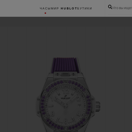
Что вы ище
ЧАСЫ
МИР HUBLOT
БУТИКИ