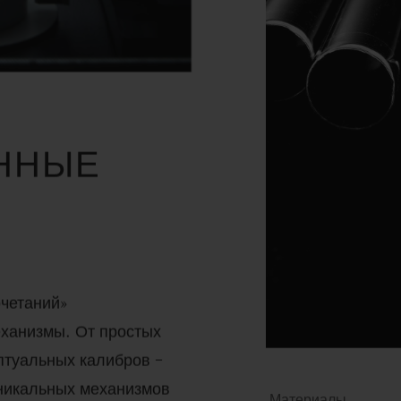
ННЫЕ
очетаний»
еханизмы. От простых
птуальных калибров –
никальных механизмов
Материалы