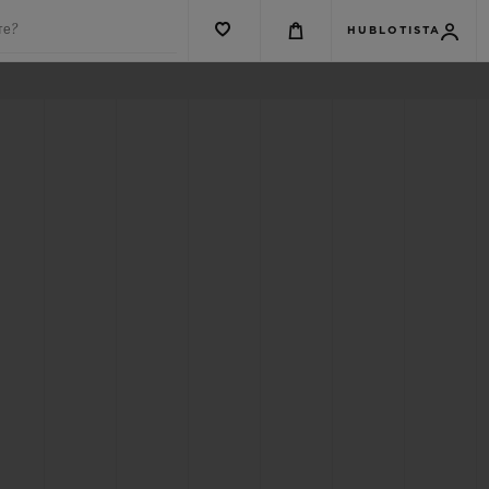
те?
HUBLOTISTA