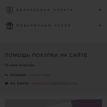
Воспользуйтесь бесплатной доставкой и простым и
+
БЕЗОПАСНАЯ ОПЛАТА
бесплатным возвратом.
Используйте новейшие платежные технологии. Все
+
ПОДАРОЧНЫЙ ЧЕХОЛ
онлайн-покупки осуществляются быстро, безопасно и
гарантируют защиту Ваших персональных данных.
Сделайте приобретенное изделие еще более особенным с
помощью бесплатного подарочного чехла
ПОМОЩЬ ПОКУПКИ НА САЙТЕ
По всем вопросам:
03-5677-2095
ТЕЛЕФОН
eboutique.jp@hublot.com
ЭЛ. ПОЧТА