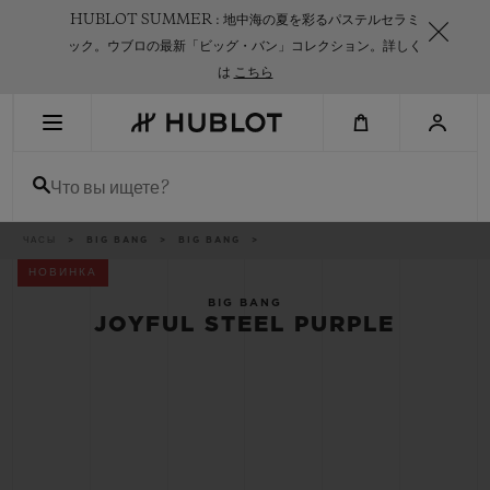
Skip
HUBLOT SUMMER : 地中海の夏を彩るパステルセラミ
to
main
ック。ウブロの最新「ビッグ・バン」コレクション。詳しく
content
は
こちら
НЕДАВНИЙ ПОИСК
Что вы ищете?
Нет недавних поисковых запросов
НОВИНКИ
Breadcrumb
ЧАСЫ
BIG BANG
BIG BANG
НОВИНКА
BIG BANG
JOYFUL STEEL PURPLE