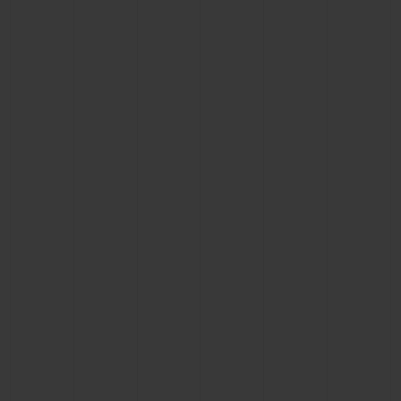
BIG BANG
BIG BANG
SPIRIT OF BIG
SUMMER MULTI-
PEACH CERAMIC
ESSENTIAL T
COLORED CERAMIC
ЭКСКЛЮЗИВ
ОНЛАЙН-
ПРОДАЖА
ЭКСКЛЮЗИВНЫЕ УСЛУГИ
ГАРАНТИЯ 5+5
HUBLOTISTA И РАСШИРЕННАЯ ГАРАНТИЯ
ОЖИДАЕМЫЙ СРОК ДОСТАВКИ
БЕСПЛАТНАЯ ДОСТАВКА И ВОЗВРАТ
БЕЗОПАСНАЯ ОПЛАТА