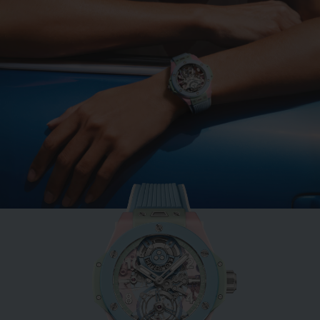
BIG BANG
MINT GREEN CERAMIC
33 MM
•
EUR 15,200