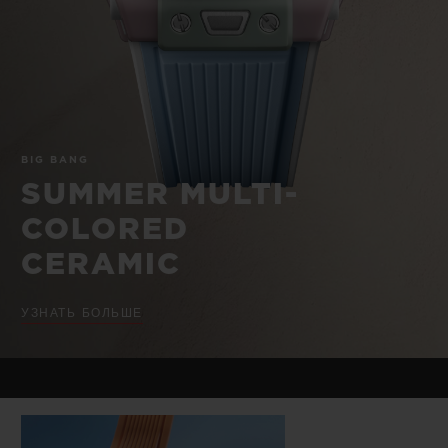
BIG BANG
BIG BANG
SPIRIT OF BIG
SUMMER MULTI-
PEACH CERAMIC
ESSENTIAL T
COLORED CERAMIC
ЭКСКЛЮЗИВ
ОНЛАЙН-
ПРОДАЖА
BIG BANG
SUMMER MULTI-
COLORED
КОНТАКТЫ
CERAMIC
УЗНАТЬ БОЛЬШЕ
НАЙТИ БУТИК