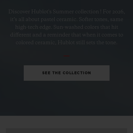
BIG BANG
Discover Hublot's Summer collection ! For 2026,
PETROL BLUE CERAMIC
it’s all about pastel ceramic. Softer tones, same
33 MM
high-tech edge. Sun-washed colors that hit
different and a reminder that when it comes to
•
colored ceramic, Hublot still sets the tone.
EUR 15,200
SEE THE COLLECTION