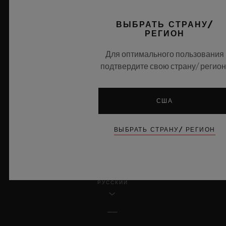
ВЫБРАТЬ СТРАНУ/
ПРАВОВАЯ ИНФОРМАЦИЯ И УСЛОВИЯ ИСПОЛЬЗОВАНИЯ
РЕГИОН
ПРАВИЛА И УСЛОВИЯ
Для оптимального пользования
подтвердите свою страну/ регион
ЗАГОЛОВОК ЭТИЧЕСКАЯ ОТВЕТСТВЕННОСТЬ
ДОСТУПНОСТЬ
США
MSA TRANSPARENCY
ВЫБРАТЬ СТРАНУ/ РЕГИОН
КАРТА САЙТА
РУССКИЙ