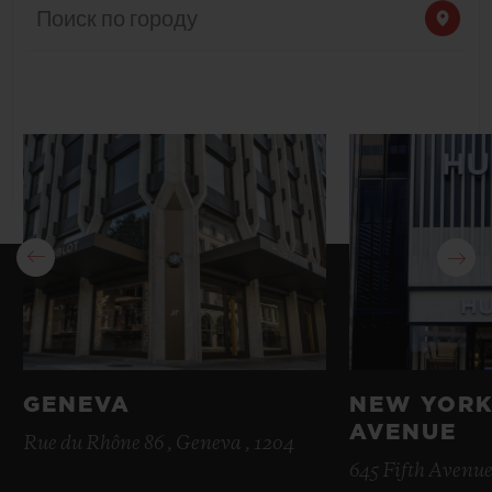
Поиск по городу
BIG BANG
BIG BANG
SPIRIT OF BIG
SUMMER MULTI-
PEACH CERAMIC
ESSENTIAL T
COLORED CERAMIC
ЭКСКЛЮЗИВ
ОНЛАЙН-
ПРОДАЖА
КОНТАКТЫ
GENEVA
NEW YORK
AVENUE
Rue du Rhône 86 , Geneva , 1204
645 Fifth Avenue
НАЙТИ БУТИК