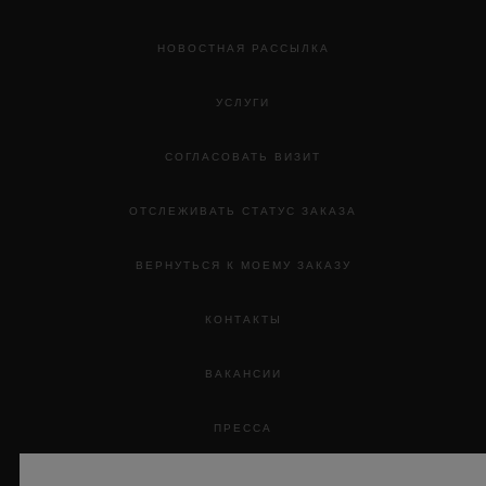
НОВОСТНАЯ РАССЫЛКА
УСЛУГИ
СОГЛАСОВАТЬ ВИЗИТ
ОТСЛЕЖИВАТЬ СТАТУС ЗАКАЗА
ВЕРНУТЬСЯ К МОЕМУ ЗАКАЗУ
КОНТАКТЫ
ВАКАНСИИ
ПРЕССА
КОНФИДЕНЦИАЛЬНОСТЬ