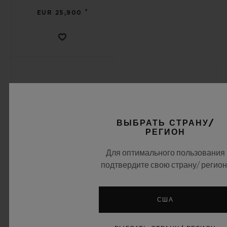
•
EUR 25,900
ВЫБРАТЬ СТРАНУ/
РЕГИОН
Для оптимального пользования
подтвердите свою страну/ регион
SPIRIT OF BIG BANG
SPIRIT OF BIG BANG
США
TITANIUM CERAMIC 42
KING GOLD 42 MM
MM