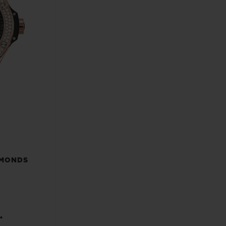
AMONDS
•