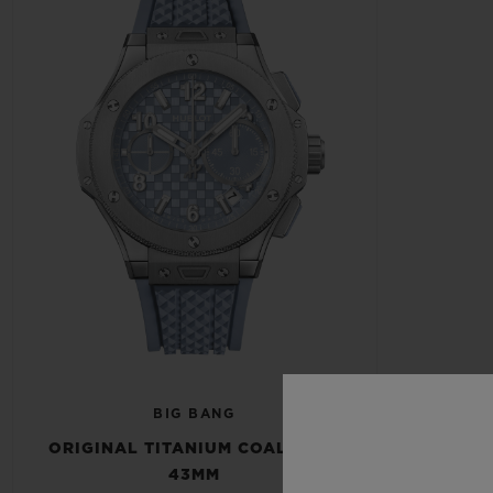
BIG BANG
ORIGINAL TITANIUM COAL BLUE
43MM