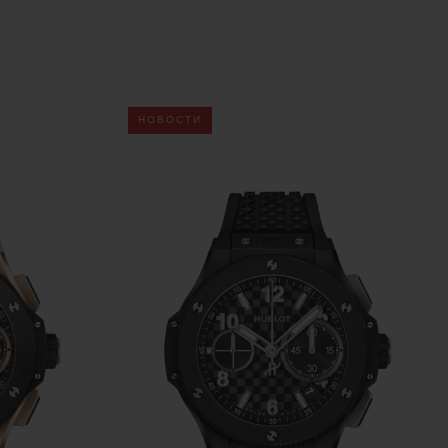
NG
BIG BANG
E
RELOADED ALL BLACK
ЙН-
НОВОСТИ
ЙТИ БУТИК