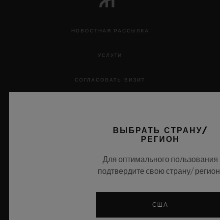
НОВОСТНАЯ РАССЫЛКА
УСЛУГИ
СОГЛАСОВАТЬ ВИЗИТ
ОТСЛЕЖИВАТЬ СТАТУС ЗАКАЗА
ВЫБРАТЬ СТРАНУ/
ВЕРНУТЬСЯ К МОЕМУ ЗАКАЗУ
РЕГИОН
КОНТАКТЫ
Для оптимального пользования
подтвердите свою страну/ регион
ВАКАНСИИ
ПРЕССА
США