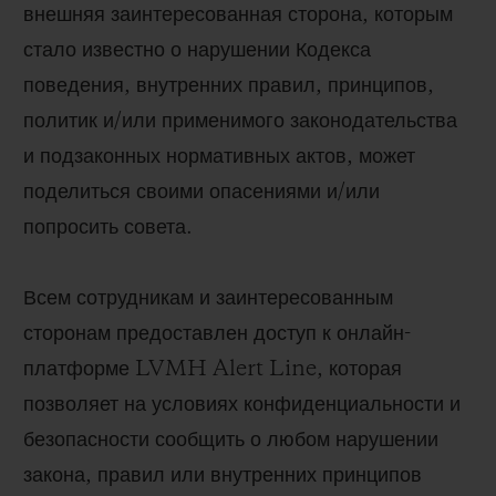
внешняя заинтересованная сторона, которым
BIG BANG
BIG BANG
SPIRIT OF BIG
SUMMER MULTI-
PEACH CERAMIC
ESSENTIAL T
стало известно о нарушении Кодекса
COLORED CERAMIC
ЭКСКЛЮЗИВ
ОНЛАЙН-
поведения, внутренних правил, принципов,
ПРОДАЖА
политик и/или применимого законодательства
и подзаконных нормативных актов, может
поделиться своими опасениями и/или
попросить совета.
КОНТАКТЫ
Всем сотрудникам и заинтересованным
сторонам предоставлен доступ к онлайн-
платформе LVMH Alert Line, которая
позволяет на условиях конфиденциальности и
безопасности сообщить о любом нарушении
закона, правил или внутренних принципов
НАЙТИ БУТИК