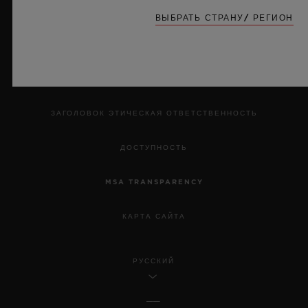
КОНФИДЕНЦИАЛЬНОСТЬ
ВЫБРАТЬ СТРАНУ/ РЕГИОН
ПРАВОВАЯ ИНФОРМАЦИЯ И УСЛОВИЯ ИСПОЛЬЗОВАНИЯ
ПРАВИЛА И УСЛОВИЯ
ЗАГОЛОВОК ЭТИЧЕСКАЯ ОТВЕТСТВЕННОСТЬ
ДОСТУПНОСТЬ
MSA TRANSPARENCY
КАРТА САЙТА
РУССКИЙ