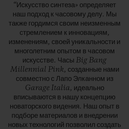
“Искусство
синтеза»
определяет
наш
подход
к
часовому
делу.
Мы
также
гордимся
своим
неизменным
стремлением
к
инновациям,
изменениям,
своей
уникальности
и
многолетним
опытом
в
часовом
искусстве.
Часы
Big
Bang
Millennial
Pink,
созданные
нами
совместно
с
Лапо
Элканном
из
Garage
Italia,
идеально
вписываются
в
нашу
концепцию
новаторского
видения.
Наш
опыт
в
подборе
материалов
и
внедрении
новых
технологий
позволил
создать