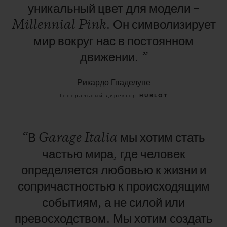
уникальный
цвет
для
модели
–
Millennial
Pink.
Он
символизирует
мир
вокруг
нас
в
постоянном
движении.
”
Рикардо Гваделупе
Генеральный директор HUBLOT
“В
Garage
Italia
мы
хотим
стать
частью
мира,
где
человек
определяется
любовью
к
жизни
и
сопричастностью
к
происходящим
событиям,
а
не
силой
или
превосходством.
Мы
хотим
создать