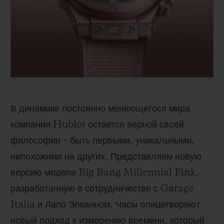
BIG BANG
BIG BANG
SPIRIT OF BIG
SUMMER MULTI-
PEACH CERAMIC
ESSENTIAL T
COLORED CERAMIC
ЭКСКЛЮЗИВ
ОНЛАЙН-
ПРОДАЖА
В динамике постоянно меняющегося мира
КОНТАКТЫ
компания
Hublot
остается верной своей
философии – быть первыми, уникальными,
непохожими на других. Представляем новую
версию модели
Big
Bang
Millennial
Pink
,
разработанную в сотрудничестве с
Garage
Italia
и Лапо Элканном. Часы олицетворяют
НАЙТИ БУТИК
новый подход к измерению времени, который