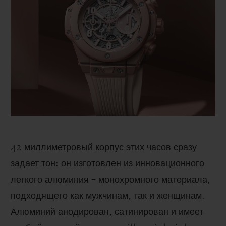
Такая иллюстрация новой эпохи не могла
ускользнуть от внимания Лапо Элканна,
основателя и креативного директора
Garage
Italia
, и его команды. Именно такой образ
мышления
Hublot
и
Garage
Italia
послужил
толчком к появлению
Big
Bang
Millennial
Pink
.
42-миллиметровый корпус этих часов сразу
задает тон: он изготовлен из инновационного
легкого алюминия – монохромного материала,
подходящего как мужчинам, так и женщинам.
Алюминий анодирован, сатинирован и имеет