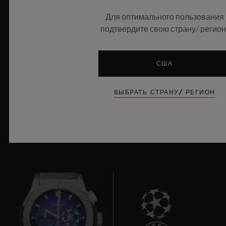
высокотехнологичной механикой. Оснащенные
Для оптимального пользования
инновационным мануфактурным калибром Meca-10, эти
подтвердите свою страну/ регион
часы являются свидетельством мастерства Hublot в работе
с революционными материалами и в создании уникальных
дизайнов, вызывая ассоциации с бескрайним летним небом.
США
УЗНАТЬ БОЛЬШЕ
ВЫБРАТЬ СТРАНУ/ РЕГИОН