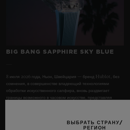
BIG BANG SAPPHIRE SKY BLUE
8 июля 2026 года, Ньон, Швейцария — бренд Hublot, без
сомнения, в совершенстве владеющий технологиями
обработки искусственного сапфира, вновь раздвигает
границы возможного в часовом искусстве, представляя
новую модель Big Bang Sapphire Sky Blue. Часы,
выполненные из прозрачного небесно-голубого
лейкосапфира и выпущенные лимитированной серией в
ВЫБРАТЬ СТРАНУ/
количестве 100 экземпляров, обладают
РЕГИОН