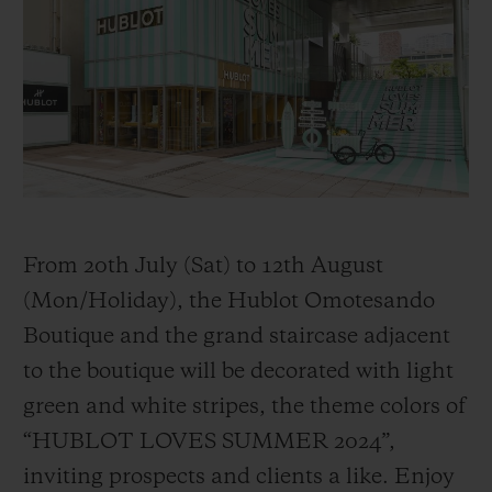
BIG BANG
BIG BANG
SPIRIT OF BIG
SUMMER MULTI-
PEACH CERAMIC
ESSENTIAL T
COLORED CERAMIC
ЭКСКЛЮЗИВ
ОНЛАЙН-
ПРОДАЖА
КОНТАКТЫ
From 20th July (Sat) to 12th August
(Mon/Holiday), the Hublot Omotesando
Boutique and the grand staircase adjacent
to the boutique will be decorated with light
green and white stripes, the theme colors of
“HUBLOT LOVES SUMMER 2024”,
inviting prospects and clients a like. Enjoy
НАЙТИ БУТИК